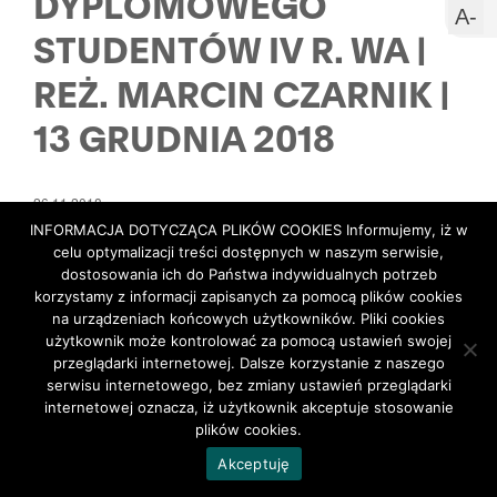
DYPLOMOWEGO
s
w
U
A-
STUDENTÓW IV R. WA |
c
m
c
REŻ. MARCIN CZARNIK |
13 GRUDNIA 2018
26.11.2018
INFORMACJA DOTYCZĄCA PLIKÓW COOKIES Informujemy, iż w
celu optymalizacji treści dostępnych w naszym serwisie,
dostosowania ich do Państwa indywidualnych potrzeb
korzystamy z informacji zapisanych za pomocą plików cookies
na urządzeniach końcowych użytkowników. Pliki cookies
użytkownik może kontrolować za pomocą ustawień swojej
przeglądarki internetowej. Dalsze korzystanie z naszego
serwisu internetowego, bez zmiany ustawień przeglądarki
internetowej oznacza, iż użytkownik akceptuje stosowanie
plików cookies.
Akceptuję