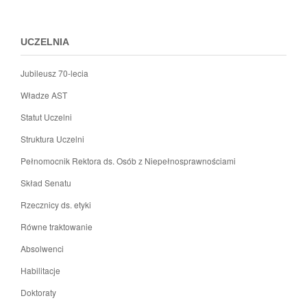
m
menu
c
stopki
UCZELNIA
Jubileusz 70-lecia
Władze AST
Statut Uczelni
Struktura Uczelni
Pełnomocnik Rektora ds. Osób z Niepełnosprawnościami
Skład Senatu
Rzecznicy ds. etyki
Równe traktowanie
Absolwenci
Habilitacje
Doktoraty