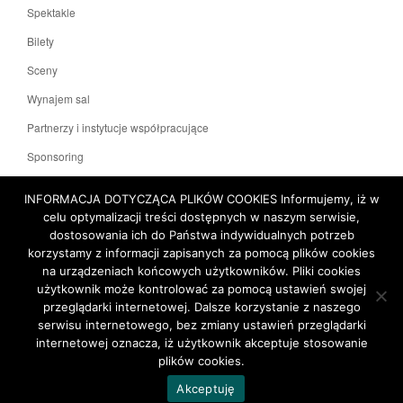
Spektakle
Bilety
Sceny
Wynajem sal
Partnerzy i instytucje współpracujące
Sponsoring
KONTAKT
INFORMACJA DOTYCZĄCA PLIKÓW COOKIES Informujemy, iż w
celu optymalizacji treści dostępnych w naszym serwisie,
dostosowania ich do Państwa indywidualnych potrzeb
Polityka prywatności
Deklaracja dostępności
korzystamy z informacji zapisanych za pomocą plików cookies
na urządzeniach końcowych użytkowników. Pliki cookies
użytkownik może kontrolować za pomocą ustawień swojej
Mapa witryny
przeglądarki internetowej. Dalsze korzystanie z naszego
serwisu internetowego, bez zmiany ustawień przeglądarki
internetowej oznacza, iż użytkownik akceptuje stosowanie
plików cookies.
TOP
Akceptuję