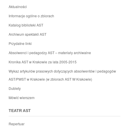
Aktualności
Informacje ogólne o zbiorach
Katalog biblioteki AST
Archiwum spektakli AST
Przydatne linki
Absolwenci i pedagodzy AST – materiały archiwalne
Kronika AST w Krakowie za lata 2005-2015
Wykaz artykułów prasowych dotyczących absolwentów i pedagogów
AST/PWST w Krakowie (w zbiorach AST W Krakowie)
Dublety
Mówić wierszem
TEATR AST
Repertuar