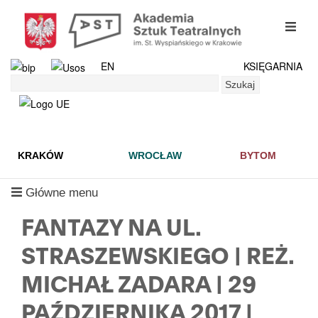
Przejdź
do
mobil
treści
menu
EN
KSIĘGARNIA
Szukaj
Szukaj
KRAKÓW
WROCŁAW
BYTOM
mobilne
Główne menu
menu
FANTAZY NA UL.
STRASZEWSKIEGO | REŻ.
MICHAŁ ZADARA | 29
PAŹDZIERNIKA 2017 |