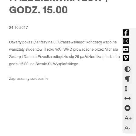
GODZ. 15.00
24.10.2017
fac
-
ins
Otwarty pokaz „
Fantazy
na ul. Straszewskiego” kończący wspólne
Otw
-
you
warsztaty studentów III roku WA i WRD prowadzone przez Michała
się
Otw
-
vim
Zadarę i Daniela Przastka odbędzie się 29 października (niedziela) o
w
się
Otw
-
godz. 15.00 na Scenie St. Wyspiańskiego.
now
w
Zmi
się
Otw
okni
now
w
kont
się
Zapraszamy serdecznie
okni
now
w
Zm
Zm
okni
now
ods
od
Z
okni
mi
mi
o
Z
aka
wi
m
sl
U
A+
Przejdz
s
w
U
A-
do
c