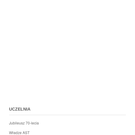
Przejdz
do
menu
stopki
UCZELNIA
Jubileusz 70-lecia
Władze AST