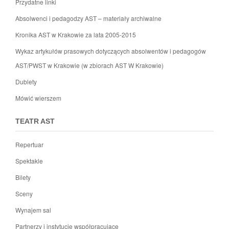
Przydatne linki
Absolwenci i pedagodzy AST – materiały archiwalne
Kronika AST w Krakowie za lata 2005-2015
Wykaz artykułów prasowych dotyczących absolwentów i pedagogów
AST/PWST w Krakowie (w zbiorach AST W Krakowie)
Dublety
Mówić wierszem
TEATR AST
Repertuar
Spektakle
Bilety
Sceny
Wynajem sal
Partnerzy i instytucje współpracujące