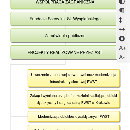
now
w
Zmi
WSPÓŁPRACA ZAGRANICZNA
się
Otw
okni
now
w
kont
się
okni
now
w
Fundacja Sceny im. St. Wyspiańskiego
Zm
Zm
okni
now
ods
od
Z
okni
Zamówienia publiczne
mi
mi
o
Z
aka
wi
m
sl
U
A+
PROJEKTY REALIZOWANE PRZEZ AST
s
w
U
A-
c
m
c
Utworzenie zapasowej serwerowni oraz modernizacja
infrastruktury sieciowej PWST
Zakup i wymiana urządzeń rozdzielni zasilającej obiekt
dydaktyczny i salę teatralną PWST w Krakowie
Modernizacja obiektów dydaktycznych PWST