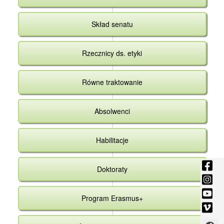
Skład senatu
Rzecznicy ds. etyki
Równe traktowanie
Absolwenci
Habilitacje
fac
Doktoraty
-
ins
Otw
-
you
Program Erasmus+
się
Otw
-
vim
w
się
Otw
-