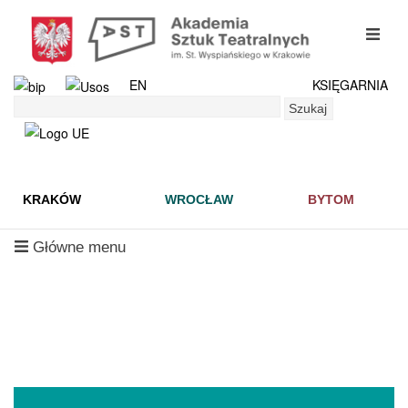
Przejdź
do
mobil
treści
menu
EN
KSIĘGARNIA
Szukaj
Szukaj
KRAKÓW
WROCŁAW
BYTOM
mobilne
Główne menu
menu