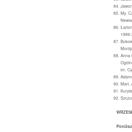
Jawor
My. Cz
News
Łario
1999-
Bukows
Montp
Anna K
Ogóln
im. C
Adams
Mari,
Kuryle
Szczu
WRZESI
Poniższ