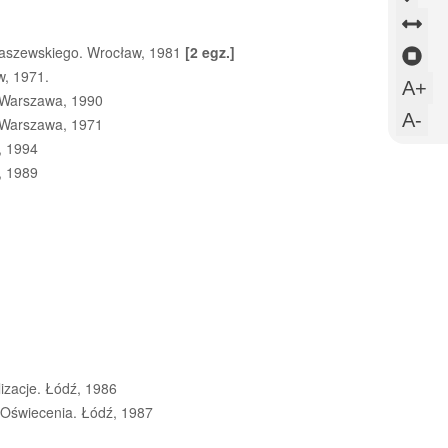
ods
okni
ods
Zm
mię
mię
maszewskiego. Wrocław, 1981
[2 egz.]
od
Za
w, 1971.
akap
wie
mi
sli
Us
A+
 Warszawa, 1990
sł
wi
Us
A-
 Warszawa, 1971
cz
, 1994
mn
, 1989
cz
lizacje. Łódź, 1986
k Oświecenia. Łódź, 1987