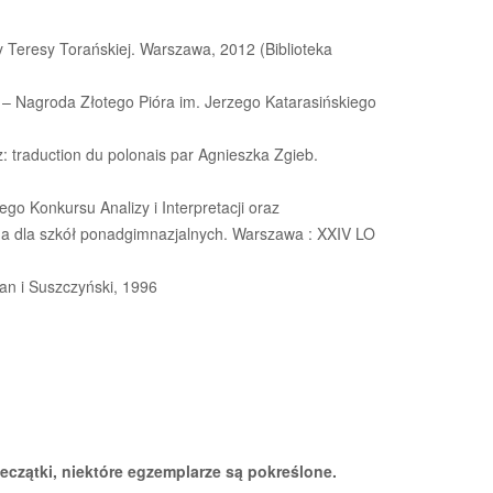
y Teresy Torańskiej. Warszawa, 2012 (Biblioteka
 – Nagroda Złotego Pióra im. Jerzego Katarasińskiego
: traduction du polonais par Agnieszka Zgieb.
ego Konkursu Analizy i Interpretacji oraz
da dla szkół ponadgimnazjalnych. Warszawa : XXIV LO
n i Suszczyński, 1996
ieczątki, niektóre egzemplarze są pokreślone.