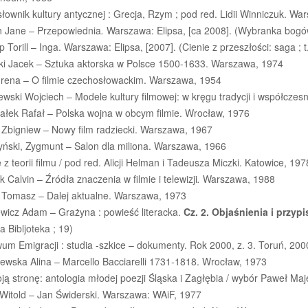
łownik kultury antycznej : Grecja, Rzym ; pod red. Lidii Winniczuk. W
 Jane – Przepowiednia
.
Warszawa: Elipsa, [ca 2008]. (Wybranka bogó
 Torill – Inga. Warszawa: Elipsa, [2007]. (Cienie z przeszłości: saga ; t
ski Jacek – Sztuka aktorska w Polsce 1500-1633. Warszawa, 1974
Irena – O filmie czechosłowackim. Warszawa, 1954
ewski Wojciech – Modele kultury filmowej: w kręgu tradycji i współcz
ałek Rafał – Polska wojna w obcym filmie. Wrocław, 1976
 Zbigniew – Nowy film radziecki. Warszawa, 1967
yński, Zygmunt – Salon dla miliona. Warszawa, 1966
 z teorii filmu / pod red. Alicji Helman i Tadeusza Miczki. Katowice, 197
k Calvin – Źródła znaczenia w filmie i telewizji
.
Warszawa, 1988
 Tomasz – Dalej aktualne. Warszawa, 1973
ewicz Adam – Grażyna : powieść literacka.
Cz. 2. Objaśnienia i przypi
a Bibljoteka ; 19)
um Emigracji : studia -szkice – dokumenty. Rok 2000, z. 3. Toruń, 200
ewska Alina – Marcello Bacciarelli 1731-1818. Wrocław, 1973
ą stronę: antologia młodej poezji Śląska i Zagłębia / wybór Paweł Maj
, Witold – Jan Świderski. Warszawa: WAiF, 1977