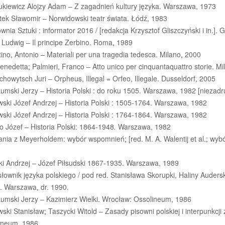
ukiewicz Alojzy Adam – Z zagadnień kultury języka. Warszawa, 1973
tek Sławomir – Norwidowski teatr świata. Łódź, 1983
wnia Sztuki : informator 2016 / [redakcja Krzysztof Gliszczyński i in.].
 Ludwig – Il principe Zerbino. Roma, 1989
ino, Antonio – Materiali per una tragedia tedesca. Milano, 2000
enedetta; Palmieri, Franco – Atto unico per cinquantaquattro storie. M
howytsch Juri – Orpheus, Illegal = Orfeo, Illegale. Dusseldorf, 2005
mski Jerzy – Historia Polski : do roku 1505.
Warszawa, 1982 [niezadru
ski Józef Andrzej – Historia Polski : 1505-1764.
Warszawa, 1982
ski Józef Andrzej – Historia Polski : 1764-1864.
Warszawa, 1982
 Józef – Historia Polski: 1864-1948
.
Warszawa, 1982
ania z Meyerholdem: wybór wspomnień; [red. M. A. Walentij et al.; wy
ki Andrzej – Józef Piłsudski 1867-1935. Warszawa, 1989
łownik języka polskiego / pod red. Stanisława Skorupki, Haliny Audersk
.]. Warszawa, dr. 1990.
umski Jerzy – Kazimierz Wielki. Wrocław: Ossolineum, 1986
ski Stanisław; Taszycki Witold – Zasady pisowni polskiej i interpunkcj
ineum, 1986