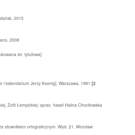
 Gdańsk, 2015
ilano, 2008
kowana str. tytułowa]
bór i kalendarium Jerzy Koenig]. Warszawa, 1981
[2
iej, Zofii Łempickiej; oprac. haseł Halina Chociłowska
i ze słownikiem ortograficznym. Wyd. 21. Wrocław: