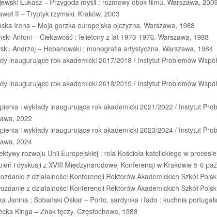
jewski Łukasz – Przygoda myśli : rozmowy obok filmu. Warszawa, 200
weł II – Tryptyk rzymski. Kraków, 2003
ńska Irena – Moja gorzka europejska ojczyzna. Warszawa, 1988
ski Antoni – Ciekawość : felietony z lat 1973-1976. Warszawa, 1988
ski, Andrzej – Hebanowski : monografia artystyczna. Warszawa, 1984
dy inaugurujące rok akademicki 2017/2018 / Instytut Problemów Współc
dy inaugurujące rok akademicki 2018/2019 / Instytut Problemów Współc
ienia i wykłady inaugurujące rok akademicki 2021/2022 / Instytut Pro
awa, 2022
ienia i wykłady inaugurujące rok akademicki 2023/2024 / Instytut Pro
awa, 2024
ktywy rozwoju Unii Europejskiej : rola Kościoła katolickiego w procesie 
ień i dyskusji z XVIII Międzynarodowej Konferencji w Krakowie 5-6 paź
zdanie z działalności Konferencji Rektorów Akademickich Szkół Polskic
zdanie z działalności Konferencji Rektorów Akademickich Szkół Polskic
a Janina ; Sobański Oskar – Porto, sardynka i fado : kuchnia portuga
lecka Kinga – Znak tęczy. Częstochowa, 1988