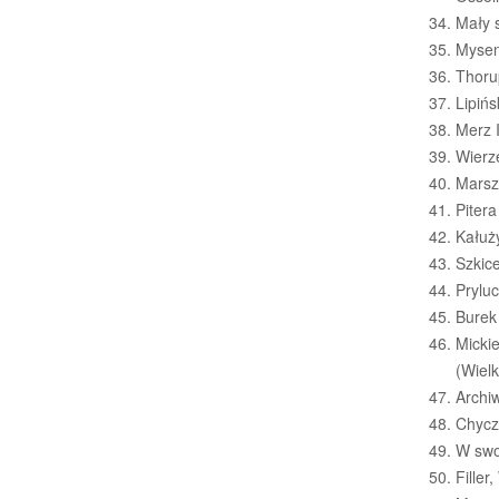
Mały s
Mysen
Thorup
Lipiń
Merz 
Wierz
Marsz
Pitera
Kałuż
Szkice
Pryluc
Burek
Micki
(Wielk
Archiw
Chycz
W swoj
Filler