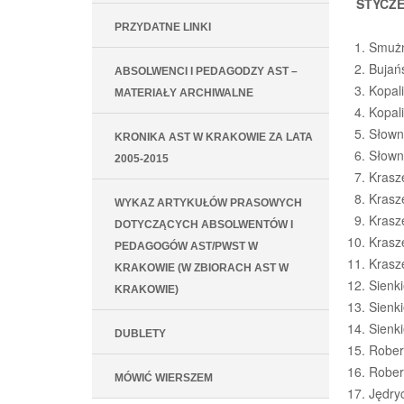
STYCZE
PRZYDATNE LINKI
Smużn
Bujańs
ABSOLWENCI I PEDAGODZY AST –
Kopal
MATERIAŁY ARCHIWALNE
Kopal
Słown
KRONIKA AST W KRAKOWIE ZA LATA
Słown
2005-2015
Krasze
Krasze
WYKAZ ARTYKUŁÓW PRASOWYCH
Krasz
DOTYCZĄCYCH ABSOLWENTÓW I
Krasz
PEDAGOGÓW AST/PWST W
Krasze
KRAKOWIE (W ZBIORACH AST W
Sienk
KRAKOWIE)
Sienk
Sienk
DUBLETY
Robert
Robert
MÓWIĆ WIERSZEM
Jędry