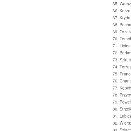
Warsz
Korze
Kryda 
Bochn
Orzes
Templ
Lipiec
Borkow
Szkutn
Torres
Franca
Charit
Kępiń
Przyb
Powell
Strze
Lubicz
Wiers
Szlach