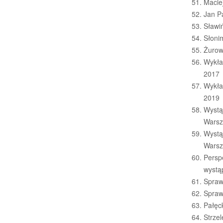
Macie
Jan Pa
Sławi
Słonim
Żurow
Wykła
2017
Wykła
2019
Wystąp
Warsz
Wystąp
Warsz
Perspe
wystąp
Sprawo
Sprawo
Pałęck
Strze