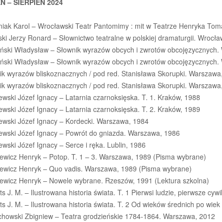
Ń – SIERPIEŃ 2024
iak Karol – Wrocławski Teatr Pantomimy : mit w Teatrze Henryka To
ki Jerzy Ronard – Słownictwo teatralne w polskiej dramaturgii. Wrocła
iński Władysław – Słownik wyrazów obcych i zwrotów obcojęzycznych.
iński Władysław – Słownik wyrazów obcych i zwrotów obcojęzycznych.
ik wyrazów bliskoznacznych / pod red. Stanisława Skorupki. Warszawa
ik wyrazów bliskoznacznych / pod red. Stanisława Skorupki. Warszawa
wski Józef Ignacy – Latarnia czarnoksięska. T. 1. Kraków, 1988
wski Józef Ignacy – Latarnia czarnoksięska. T. 2. Kraków, 1989
ewski Józef Ignacy – Kordecki. Warszawa, 1984
ewski Józef Ignacy – Powrót do gniazda. Warszawa, 1986
wski Józef Ignacy – Serce i ręka. Lublin, 1986
iewicz Henryk – Potop. T. 1 – 3. Warszawa, 1989 (Pisma wybrane)
iewicz Henryk – Quo vadis. Warszawa, 1989 (Pisma wybrane)
iewicz Henryk – Nowele wybrane. Rzeszów, 1991 (Lektura szkolna)
s J. M. – Ilustrowana historia świata. T. 1 Pierwsi ludzie, pierwsze cywi
s J. M. – Ilustrowana historia świata. T. 2 Od wieków średnich po wie
chowski Zbigniew – Teatra grodzieńskie 1784-1864. Warszawa, 2012