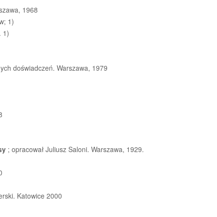
arszawa, 1968
w; 1)
. 1)
esnych doświadczeń. Warszawa, 1979
8
sy
; opracował Juliusz Saloni. Warszawa, 1929.
0
erski. Katowice 2000