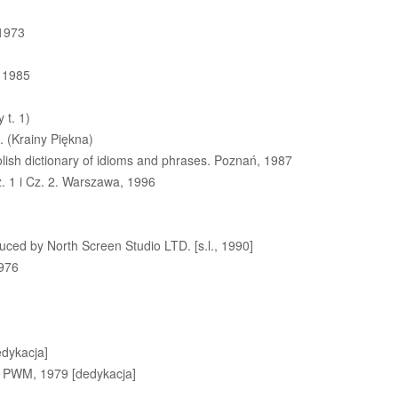
 1973
, 1985
t. 1)
 (Krainy Piękna)
olish dictionary of idioms and phrases. Poznań, 1987
. 1 i Cz. 2. Warszawa, 1996
duced by North Screen Studio LTD. [s.l., 1990]
1976
edykacja]
w: PWM, 1979 [dedykacja]