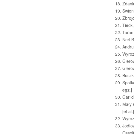
Zdani
Świon
Zbrojo
Tieck,
Tarant
Neri B
Andruc
Wyrozu
Gierow
Gierow
Buszko
Spotk
egz.]
Garlic
Mały s
[et al
Wyroz
Jodłow
Ossol