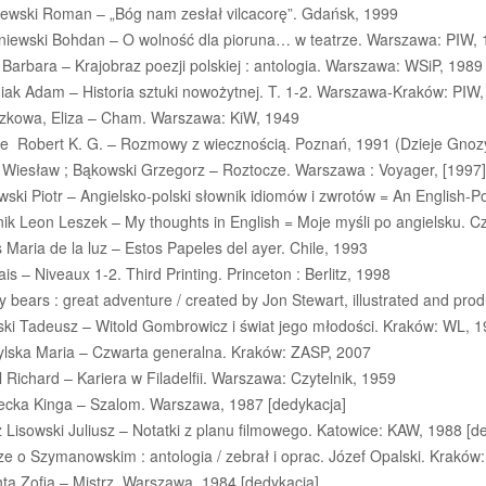
ewski Roman – „Bóg nam zesłał vilcacorę”. Gdańsk, 1999
niewski Bohdan – O wolność dla pioruna… w teatrze. Warszawa: PIW,
Barbara – Krajobraz poezji polskiej : antologia. Warszawa: WSiP, 1989
iak Adam – Historia sztuki nowożytnej. T. 1-2. Warszawa-Kraków: PIW
zkowa, Eliza – Cham. Warszawa: KiW, 1949
e Robert K. G. – Rozmowy z wiecznością. Poznań, 1991 (Dzieje Gnozy 
 Wiesław ; Bąkowski Grzegorz – Roztocze. Warszawa : Voyager, [1997].
ski Piotr – Angielsko-polski słownik idiomów i zwrotów = An English-P
ik Leon Leszek – My thoughts in English = Moje myśli po angielsku. Cz
 Maria de la luz – Estos Papeles del ayer. Chile, 1993
is – Niveaux 1-2. Third Printing. Princeton : Berlitz, 1998
y bears : great adventure / created by Jon Stewart, illustrated and pro
ski Tadeusz – Witold Gombrowicz i świat jego młodości. Kraków: WL, 
ylska Maria – Czwarta generalna. Kraków: ZASP, 2007
 Richard – Kariera w Filadelfii. Warszawa: Czytelnik, 1959
lecka Kinga – Szalom. Warszawa, 1987 [dedykacja]
 Lisowski Juliusz – Notatki z planu filmowego. Katowice: KAW, 1988 [d
ze o Szymanowskim : antologia / zebrał i oprac. Józef Opalski. Krakó
ta Zofia – Mistrz. Warszawa, 1984 [dedykacja]