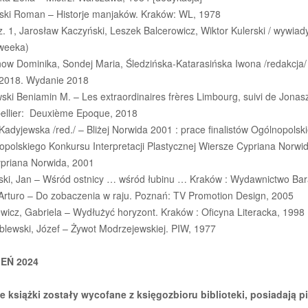
ski Roman – Historje manjaków. Kraków: WL, 1978
. 1, Jarosław Kaczyński, Leszek Balcerowicz, Wiktor Kulerski / wywiad
weeka)
now Dominika, Sondej Maria, Śledzińska-Katarasińska Iwona /redakcja/
2018. Wydanie 2018
ki Beniamin M. – Les extraordinaires frères Limbourg, suivi de Jonasz
ellier: Deuxième Epoque, 2018
adyjewska /red./ – Bliżej Norwida 2001 : prace finalistów Ogólnopolski
opolskiego Konkursu Interpretacji Plastycznej Wiersze Cypriana Norwi
ypriana Norwida, 2001
ki, Jan – Wśród ostnicy … wśród łubinu … Kraków : Wydawnictwo Bara
 Arturo – Do zobaczenia w raju. Poznań: TV Promotion Design, 2005
wicz, Gabriela – Wydłużyć horyzont. Kraków : Oficyna Literacka, 1998
blewski, Józef – Żywot Modrzejewskiej. PIW, 1977
EŃ 2024
e książki zostały wycofane z księgozbioru biblioteki, posiadają p