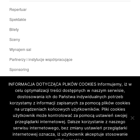
Repertuar
Spektakle
Bilety
Sceny
Wynajem sal
Partnerzy i instytucje współpracujące
Sponsoring
KONTAKT
INFORMACJA DOTYCZĄCA PLIKÓW COOKIES Informujemy, iż w
celu optymalizacji treści dostępnych w naszym serwisie,
dostosowania ich do Państwa indywidualnych potrzeb
Polityka prywatności
Deklaracja dostępności
korzystamy z informacji zapisanych za pomocą plików cookies
na urządzeniach końcowych użytkowników. Pliki cookies
użytkownik może kontrolować za pomocą ustawień swojej
Mapa witryny
przeglądarki internetowej. Dalsze korzystanie z naszego
serwisu internetowego, bez zmiany ustawień przeglądarki
internetowej oznacza, iż użytkownik akceptuje stosowanie