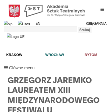
Przejdź
do
mobil
treści
menu
EN
KSIĘGARNIA
Szukaj
Szukaj
KRAKÓW
WROCŁAW
BYTOM
mobilne
Główne menu
menu
GRZEGORZ JAREMKO
LAUREATEM XIII
MIĘDZYNARODOWEGO
FESTIWALU