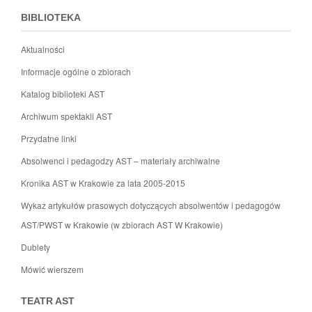
BIBLIOTEKA
Aktualności
Informacje ogólne o zbiorach
Katalog biblioteki AST
Archiwum spektakli AST
Przydatne linki
Absolwenci i pedagodzy AST – materiały archiwalne
Kronika AST w Krakowie za lata 2005-2015
Wykaz artykułów prasowych dotyczących absolwentów i pedagogów
AST/PWST w Krakowie (w zbiorach AST W Krakowie)
Dublety
Mówić wierszem
TEATR AST