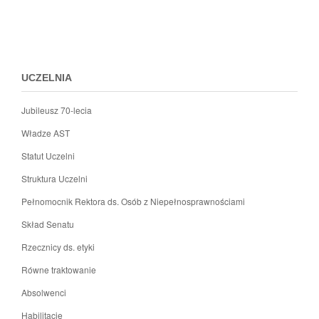
c
m
Przejdz
do
c
menu
stopki
UCZELNIA
Jubileusz 70-lecia
Władze AST
Statut Uczelni
Struktura Uczelni
Pełnomocnik Rektora ds. Osób z Niepełnosprawnościami
Skład Senatu
Rzecznicy ds. etyki
Równe traktowanie
Absolwenci
Habilitacje