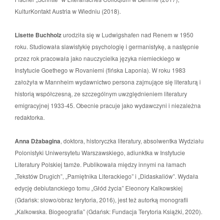
KulturKontakt Austria w Wiedniu (2018).
Lisette Buchholz
urodziła się w Ludwigshafen nad Renem w 1950
roku. Studiowała slawistykię psychologię i germanistykę, a następnie
przez rok pracowała jako nauczycielka języka niemieckiego w
Instytucie Goethego w Rovaniemi (fińska Laponia). W roku 1983
założyła w Mannheim wydawnictwo persona zajmujące się literaturą i
historią współczesną, ze szczególnym uwzględnieniem literatury
emigracyjnej 1933-45. Obecnie pracuje jako wydawczyni i niezależna
redaktorka.
Anna Dżabagina
, doktora, historyczka literatury, absolwentka Wydziału
Polonistyki Uniwersytetu Warszawskiego, adiunktka w Instytucie
Literatury Polskiej tamże. Publikowała między innymi na łamach
„Tekstów Drugich”, „Pamiętnika Literackiego” i „Didaskaliów”. Wydała
edycję debiutanckiego tomu „Głód życia” Eleonory Kalkowskiej
(Gdańsk: słowo/obraz terytoria, 2016), jest też autorką monografii
„Kalkowska. Biogeografia” (Gdańsk: Fundacja Terytoria Książki, 2020).