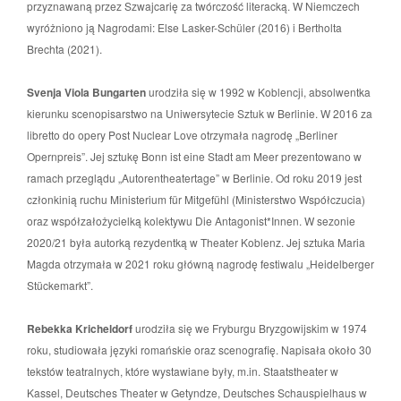
przyznawaną przez Szwajcarię za twórczość literacką. W Niemczech
wyróżniono ją Nagrodami: Else Lasker-Schüler (2016) i Bertholta
Brechta (2021).
Svenja Viola Bungarten
urodziła się w 1992 w Koblencji, absolwentka
kierunku scenopisarstwo na Uniwersytecie Sztuk w Berlinie. W 2016 za
libretto do opery Post Nuclear Love otrzymała nagrodę „Berliner
Opernpreis”. Jej sztukę Bonn ist eine Stadt am Meer prezentowano w
ramach przeglądu „Autorentheatertage” w Berlinie. Od roku 2019 jest
członkinią ruchu Ministerium für Mitgefühl (Ministerstwo Współczucia)
oraz współzałożycielką kolektywu Die Antagonist*Innen. W sezonie
2020/21 była autorką rezydentką w Theater Koblenz. Jej sztuka Maria
Magda otrzymała w 2021 roku główną nagrodę festiwalu „Heidelberger
Stückemarkt”.
Rebekka Kricheldorf
urodziła się we Fryburgu Bryzgowijskim w 1974
roku, studiowała języki romańskie oraz scenografię. Napisała około 30
tekstów teatralnych, które wystawiane były, m.in. Staatstheater w
Kassel, Deutsches Theater w Getyndze, Deutsches Schauspielhaus w