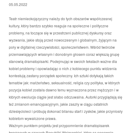
05.05.2022
Teatr niemieckojęzyczny należy do tych obszarów współczesnej
kultury, który bardzo szybko reaguje na społeczne i polityczne
problemy, na toczące się w przestrzeni publicznej dyskursy oraz
wyzwania, jakie stoją przed nowoczesnym i globalnym, żyjącym na
poły w digitalnej rzeczywistości, społeczeństwem. Wśród twórców
przemawiających własnym i donośnym głosem coraz większą grupę
stanowią dramatopisarki. Podejmując w swoich tekstach ważne dla
kobiet problemy i opowiadając o nich z kobiecego punktu widzenia
kontestują zastany porządek społeczny. Ich sztuki dotykają takich
tematów jak: małżeństwo, seksualność, religia czy polityka, w których
pozycja kobiet została dawno temu wyznaczona przez mężczyzn i w
których ewolucja ciągle jest słabo odczuwalna. Autorki przyglądają się
też zmianom emancypacyjnym, jakie zaszły w ciągu ostatnich
dziesięcioleci i próbują dokonać bilansu start i zysków, jakie przyniosły
kobietom wywalczone prawa.
Ważnym punktem projektu jest przypomnienie dramatopisarek
tworzących w czasach Republiki Weimarskiej, które są ponownie