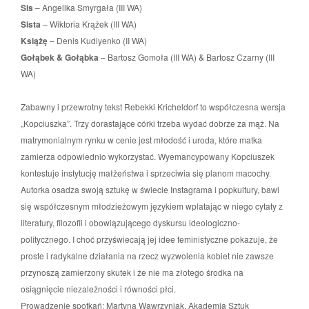
Sis
–
Angelika Smyrgała (III WA)
Sista
–
Wiktoria Krążek (III WA)
Książę
–
Denis Kudiyenko (II WA)
Gołąbek & Gołąbka
– Bartosz Gomoła (III WA) & Bartosz Czarny (III
WA)
Zabawny i przewrotny tekst Rebekki Kricheldorf to współczesna wersja
„Kopciuszka”. Trzy dorastające córki trzeba wydać dobrze za mąż. Na
matrymonialnym rynku w cenie jest młodość i uroda, które matka
zamierza odpowiednio wykorzystać. Wyemancypowany Kopciuszek
kontestuje instytucję małżeństwa i sprzeciwia się planom macochy.
Autorka osadza swoją sztukę w świecie Instagrama i popkultury, bawi
się współczesnym młodzieżowym językiem wplatając w niego cytaty z
literatury, filozofii i obowiązującego dyskursu ideologiczno-
politycznego. I choć przyświecają jej idee feministyczne pokazuje, że
proste i radykalne działania na rzecz wyzwolenia kobiet nie zawsze
przynoszą zamierzony skutek i że nie ma złotego środka na
osiągnięcie niezależności i równości płci.
Prowadzenie spotkań: Martyna Wawrzyniak, Akademia Sztuk