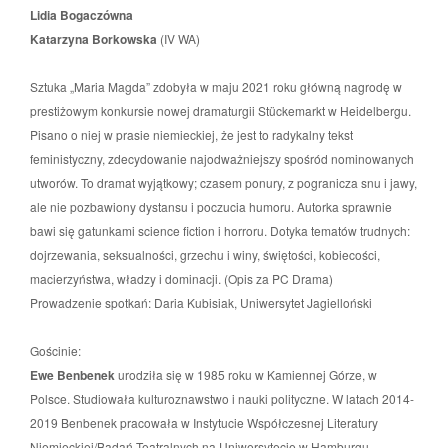
Lidia Bogaczówna
Katarzyna Borkowska
(IV WA)
Sztuka „Maria Magda” zdobyła w maju 2021 roku główną nagrodę w
prestiżowym konkursie nowej dramaturgii Stückemarkt w Heidelbergu.
Pisano o niej w prasie niemieckiej, że jest to radykalny tekst
feministyczny, zdecydowanie najodważniejszy spośród nominowanych
utworów. To dramat wyjątkowy; czasem ponury, z pogranicza snu i jawy,
ale nie pozbawiony dystansu i poczucia humoru. Autorka sprawnie
bawi się gatunkami science fiction i horroru. Dotyka tematów trudnych:
dojrzewania, seksualności, grzechu i winy, świętości, kobiecości,
macierzyństwa, władzy i dominacji. (Opis za PC Drama)
Prowadzenie spotkań: Daria Kubisiak, Uniwersytet Jagielloński
Gościnie:
Ewe Benbenek
urodziła się w 1985 roku w Kamiennej Górze, w
Polsce. Studiowała kulturoznawstwo i nauki polityczne. W latach 2014-
2019 Benbenek pracowała w Instytucie Współczesnej Literatury
Niemieckiej/Badań Teatralnych na Uniwersytecie w Hamburgu.