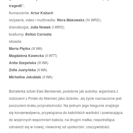
tragedii”.
tłumaczenie:
Artur Kożuch
reżyseria, video i multimedia:
Wera Makowskx
(IV WRD),
dramaturgia:
Julia Nowak
(I WRD)
kostiumy
:
Bellon Cornutta
obsada:
Marta Piętka
(III WA)
Magdalena Kawecka
(II WTT)
Anita Szepelska
(III WA)
Zofia Justyńska
(II WA)
Michalina Jakubiak
(II WA)
Bohaterka sztuki Ewe Benbenek, podobnie jak autorka, wyjechała z
rodzicami z Polski do Niemiec jako dziecko. Jej życie naznaczone jest
poczuciem braku przynależności. Na jednym jego biegunie znajduje
się konserwatywna, przywiązana do katolickich wartości i powracająca
do wojennych wspomnień babcia, na drugim matka, niepotrafiąca
odnaleźć się w nowej, niewolnej od upokorzeń, rzeczywistości.