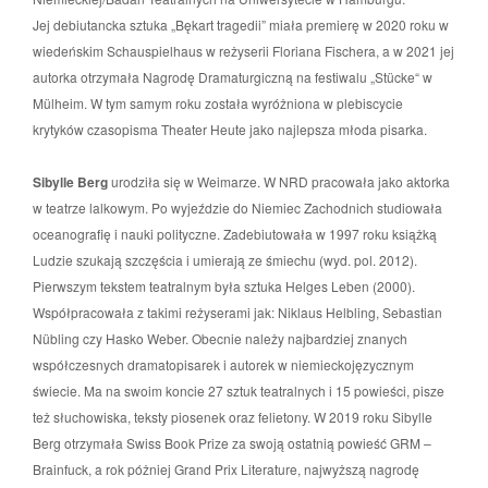
Jej debiutancka sztuka „Bękart tragedii” miała premierę w 2020 roku w
wiedeńskim Schauspielhaus w reżyserii Floriana Fischera, a w 2021 jej
autorka otrzymała Nagrodę Dramaturgiczną na festiwalu „Stücke“ w
Mülheim. W tym samym roku została wyróżniona w plebiscycie
krytyków czasopisma Theater Heute jako najlepsza młoda pisarka.
Sibylle Berg
urodziła się w Weimarze. W NRD pracowała jako aktorka
w teatrze lalkowym. Po wyjeździe do Niemiec Zachodnich studiowała
oceanografię i nauki polityczne. Zadebiutowała w 1997 roku książką
Ludzie szukają szczęścia i umierają ze śmiechu (wyd. pol. 2012).
Pierwszym tekstem teatralnym była sztuka Helges Leben (2000).
Współpracowała z takimi reżyserami jak: Niklaus Helbling, Sebastian
Nübling czy Hasko Weber. Obecnie należy najbardziej znanych
współczesnych dramatopisarek i autorek w niemieckojęzycznym
świecie. Ma na swoim koncie 27 sztuk teatralnych i 15 powieści, pisze
też słuchowiska, teksty piosenek oraz felietony. W 2019 roku Sibylle
Berg otrzymała Swiss Book Prize za swoją ostatnią powieść GRM –
Brainfuck, a rok póżniej Grand Prix Literature, najwyższą nagrodę