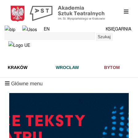
Przejdź
do
mobil
treści
menu
EN
KSIĘGARNIA
Szukaj
Szukaj
KRAKÓW
WROCŁAW
BYTOM
mobilne
Główne menu
menu