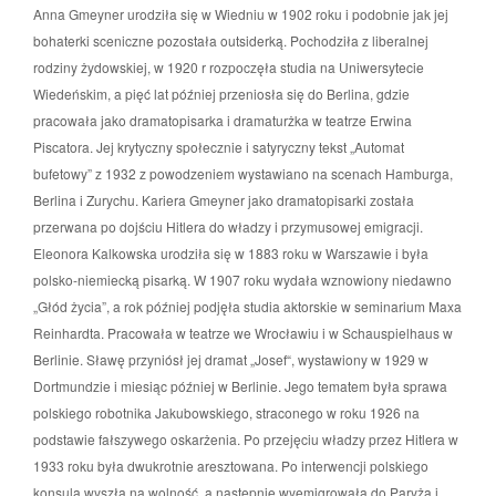
Anna Gmeyner urodziła się w Wiedniu w 1902 roku i podobnie jak jej
bohaterki sceniczne pozostała outsiderką. Pochodziła z liberalnej
rodziny żydowskiej, w 1920 r rozpoczęła studia na Uniwersytecie
Wiedeńskim, a pięć lat później przeniosła się do Berlina, gdzie
pracowała jako dramatopisarka i dramaturżka w teatrze Erwina
Piscatora. Jej krytyczny społecznie i satyryczny tekst „Automat
bufetowy” z 1932 z powodzeniem wystawiano na scenach Hamburga,
Berlina i Zurychu. Kariera Gmeyner jako dramatopisarki została
przerwana po dojściu Hitlera do władzy i przymusowej emigracji.
Eleonora Kalkowska urodziła się w 1883 roku w Warszawie i była
polsko-niemiecką pisarką. W 1907 roku wydała wznowiony niedawno
„Głód życia”, a rok później podjęła studia aktorskie w seminarium Maxa
Reinhardta. Pracowała w teatrze we Wrocławiu i w Schauspielhaus w
Berlinie. Sławę przyniósł jej dramat „Josef“, wystawiony w 1929 w
Dortmundzie i miesiąc później w Berlinie. Jego tematem była sprawa
polskiego robotnika Jakubowskiego, straconego w roku 1926 na
podstawie fałszywego oskarżenia. Po przejęciu władzy przez Hitlera w
1933 roku była dwukrotnie aresztowana. Po interwencji polskiego
konsula wyszła na wolność, a następnie wyemigrowała do Paryża i