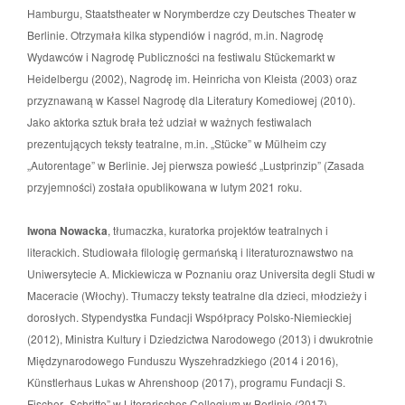
Hamburgu, Staatstheater w Norymberdze czy Deutsches Theater w
Berlinie. Otrzymała kilka stypendiów i nagród, m.in. Nagrodę
Wydawców i Nagrodę Publiczności na festiwalu Stückemarkt w
Heidelbergu (2002), Nagrodę im. Heinricha von Kleista (2003) oraz
przyznawaną w Kassel Nagrodę dla Literatury Komediowej (2010).
Jako aktorka sztuk brała też udział w ważnych festiwalach
prezentujących teksty teatralne, m.in. „Stücke” w Mülheim czy
„Autorentage” w Berlinie. Jej pierwsza powieść „Lustprinzip” (Zasada
przyjemności) została opublikowana w lutym 2021 roku.
Iwona Nowacka
, tłumaczka, kuratorka projektów teatralnych i
literackich. Studiowała filologię germańską i literaturoznawstwo na
Uniwersytecie A. Mickiewicza w Poznaniu oraz Universita degli Studi w
Maceracie (Włochy). Tłumaczy teksty teatralne dla dzieci, młodzieży i
dorosłych. Stypendystka Fundacji Współpracy Polsko-Niemieckiej
(2012), Ministra Kultury i Dziedzictwa Narodowego (2013) i dwukrotnie
Międzynarodowego Funduszu Wyszehradzkiego (2014 i 2016),
Künstlerhaus Lukas w Ahrenshoop (2017), programu Fundacji S.
Fischer „Schritte” w Literarisches Colloqium w Berlinie (2017),