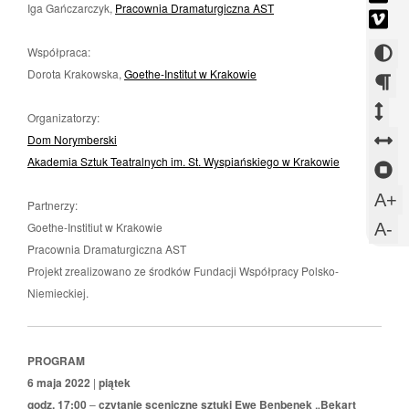
się
Otw
Iga Gańczarczyk,
Pracownia Dramaturgiczna AST
-
vim
w
się
Otw
-
now
w
Zmi
Współpraca:
się
Otw
okni
now
Dorota Krakowska,
Goethe-Institut w Krakowie
w
kont
się
okni
now
w
Zm
Zm
Organizatorzy:
okni
now
ods
od
Z
Dom Norymberski
okni
Akademia Sztuk Teatralnych im. St. Wyspiańskiego w Krakowie
mi
mi
o
Z
aka
wi
m
sl
U
A+
Partnerzy:
s
w
U
Goethe-Institiut w Krakowie
A-
Pracownia Dramaturgiczna AST
c
m
Projekt zrealizowano ze środków Fundacji Współpracy Polsko-
c
Niemieckiej.
PROGRAM
6 maja 2022
|
piątek
godz. 17:00
–
czytanie sceniczne sztuki Ewe Benbenek „Bękart