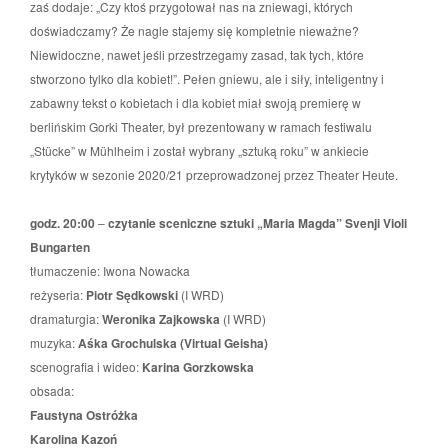
zaś dodaje: „Czy ktoś przygotował nas na zniewagi, których
doświadczamy? Że nagle stajemy się kompletnie nieważne?
Niewidoczne, nawet jeśli przestrzegamy zasad, tak tych, które
stworzono tylko dla kobiet!”. Pełen gniewu, ale i siły, inteligentny i
zabawny tekst o kobietach i dla kobiet miał swoją premierę w
berlińskim Gorki Theater, był prezentowany w ramach festiwalu
„Stücke” w Mühlheim i został wybrany „sztuką roku” w ankiecie
krytyków w sezonie 2020/21 przeprowadzonej przez Theater Heute.
godz. 20:00
–
czytanie sceniczne sztuki „Maria Magda” Svenji Violi
Bungarten
tłumaczenie: Iwona Nowacka
reżyseria:
Piotr Sędkowski
(I WRD)
dramaturgia:
Weronika Zajkowska
(I WRD)
muzyka:
Aśka Grochulska (Virtual Geisha)
scenografia i wideo:
Karina Gorzkowska
obsada:
Faustyna Ostróżka
Karolina Kazoń