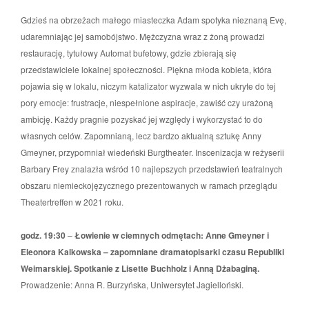
Gdzieś na obrzeżach małego miasteczka Adam spotyka nieznaną Evę,
udaremniając jej samobójstwo. Mężczyzna wraz z żoną prowadzi
restaurację, tytułowy Automat bufetowy, gdzie zbierają się
przedstawiciele lokalnej społeczności. Piękna młoda kobieta, która
pojawia się w lokalu, niczym katalizator wyzwala w nich ukryte do tej
pory emocje: frustracje, niespełnione aspiracje, zawiść czy urażoną
ambicję. Każdy pragnie pozyskać jej względy i wykorzystać to do
własnych celów. Zapomnianą, lecz bardzo aktualną sztukę Anny
Gmeyner, przypomniał wiedeński Burgtheater. Inscenizacja w reżyserii
Barbary Frey znalazła wśród 10 najlepszych przedstawień teatralnych
obszaru niemieckojęzycznego prezentowanych w ramach przeglądu
Theatertreffen w 2021 roku.
godz. 19:30
–
Łowienie w ciemnych odmętach: Anne Gmeyner i
Eleonora Kalkowska – zapomniane dramatopisarki czasu Republiki
Weimarskiej. Spotkanie z Lisette Buchholz i Anną Dżabaginą.
Prowadzenie: Anna R. Burzyńska, Uniwersytet Jagielloński.