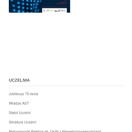
Przejdz
do
menu
stopki
UCZELNIA
Jubileusz 70-lecia
Władze AST
Statut Uczelni
Struktura Uczelni
Pełnomocnik Rektora ds. Osób z Niepełnosprawnościami