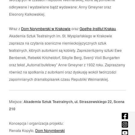
odkrywane i wystawiane bądź wydawane: Anny Gmeyner oraz
Eleonory Kalkowskiej.
Wraz z
Dom Norymberski w Krakowie
oraz
Goethe-Institut Krakau
Akademia Sztuk Teatralnych im. St. Wyspiańskiego w Krakowie
zaprasza na czytania sceniczne niemieckojęzycznych sztuk
teatralnych, których autorkami są kobiety. Zaprezentujemy sztuki Ewe
Benbenek, Rebekki Kricheldorf, Sibylle Berg, Svenji Violi Bungarten
oraz tekst „Automat bufetowy” Anne Gmeyner z 1932 roku. Zapraszamy
również na spotkania z autorkami oraz dyskusję wokół twórczości
zapomnianych dramatopisarek czasu Republiki Weimarskiej.
Miejsce:
Akademia Sztuk Teatralnych, ul. Straszewskiego 22, Scena
210
fac
-
ins
Koncepcja i organizacja projektu:
Otw
-
Renata Kopyto,
Dom Norymberski
you