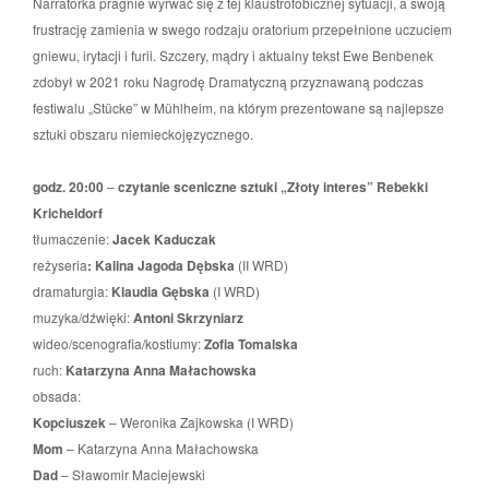
Narratorka pragnie wyrwać się z tej klaustrofobicznej sytuacji, a swoją
frustrację zamienia w swego rodzaju oratorium przepełnione uczuciem
gniewu, irytacji i furii. Szczery, mądry i aktualny tekst Ewe Benbenek
zdobył w 2021 roku Nagrodę Dramatyczną przyznawaną podczas
festiwalu „Stücke” w Mühlheim, na którym prezentowane są najlepsze
sztuki obszaru niemieckojęzycznego.
godz. 20:00
–
czytanie sceniczne sztuki „Złoty interes” Rebekki
Kricheldorf
tłumaczenie:
Jacek Kaduczak
reżyseria
: Kalina Jagoda Dębska
(II WRD)
dramaturgia:
Klaudia Gębska
(I WRD)
muzyka/dźwięki:
Antoni Skrzyniarz
wideo/scenografia/kostiumy:
Zofia Tomalska
ruch:
Katarzyna Anna Małachowska
obsada:
Kopciuszek
–
Weronika Zajkowska (I WRD)
Mom
–
Katarzyna Anna Małachowska
Dad
–
Sławomir Maciejewski