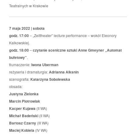
Teatralnych w Krakowie
7 maja 2022 | sobota
godz. 17:00
– „Zeittheater” lecture performance – wokół Eleonory
Kalkowskiej.
godz.
18:00
–
czytanie sceniczne sztuki Anne Gmeyner „Automat
bufetowy”
.
tłumaczenie:
Iwona Uberman
reżyseria i dramaturgia:
Adrianna Alksnin
scenografia:
Katarzyna Sobolewska
obsada:
Justyna Zielonka
Marcin Piotrowiak
Kacper Kujawa
(II WA)
Michał Badeński
(II WA)
Bartosz Czarny
(III WA)
Maciej Kobiela
(IV WA)