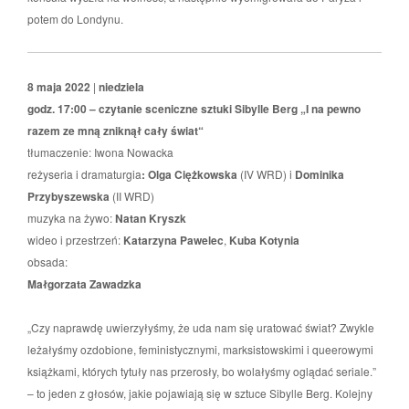
potem do Londynu.
8 maja 2022
|
niedziela
godz. 17:00
– czytanie sceniczne sztuki Sibylle Berg „I na pewno
razem ze mną zniknął cały świat“
tłumaczenie: Iwona Nowacka
reżyseria i dramaturgia
: Olga Ciężkowska
(IV WRD) i
Dominika
Przybyszewska
(II WRD)
muzyka na żywo:
Natan Kryszk
wideo i przestrzeń:
Katarzyna Pawelec
,
Kuba Kotynia
obsada:
Małgorzata Zawadzka
„Czy naprawdę uwierzyłyśmy, że uda nam się uratować świat? Zwykle
leżałyśmy ozdobione, feministycznymi, marksistowskimi i queerowymi
książkami, których tytuły nas przerosły, bo wolałyśmy oglądać seriale.”
– to jeden z głosów, jakie pojawiają się w sztuce Sibylle Berg. Kolejny