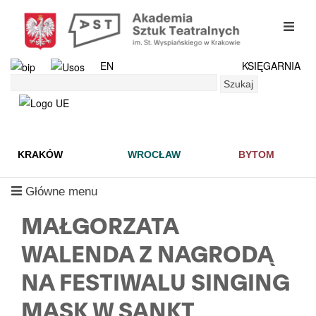
Przejdź
do
mobil
treści
menu
EN
KSIĘGARNIA
Szukaj
Szukaj
KRAKÓW
WROCŁAW
BYTOM
mobilne
Główne menu
menu
MAŁGORZATA
WALENDA Z NAGRODĄ
NA FESTIWALU SINGING
MASK W SANKT