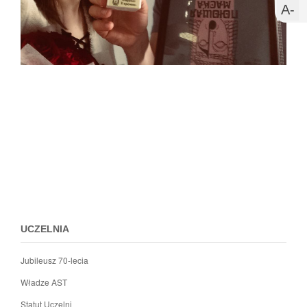
s
w
U
A-
c
m
c
Przejdz
do
menu
stopki
UCZELNIA
Jubileusz 70-lecia
Władze AST
Statut Uczelni