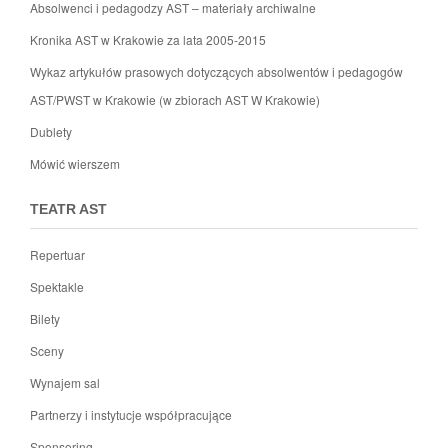
Absolwenci i pedagodzy AST – materiały archiwalne
Kronika AST w Krakowie za lata 2005-2015
Wykaz artykułów prasowych dotyczących absolwentów i pedagogów
AST/PWST w Krakowie (w zbiorach AST W Krakowie)
Dublety
Mówić wierszem
TEATR AST
Repertuar
Spektakle
Bilety
Sceny
Wynajem sal
Partnerzy i instytucje współpracujące
Sponsoring