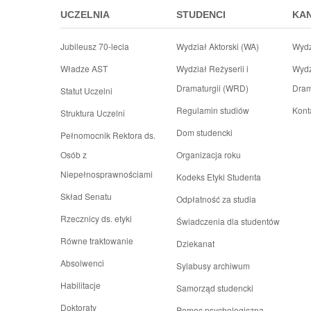
UCZELNIA
STUDENCI
KA
Jubileusz 70-lecia
Wydział Aktorski (WA)
Wydz
Władze AST
Wydział Reżyserii i
Wydz
Dramaturgii (WRD)
Dram
Statut Uczelni
Regulamin studiów
Kont
Struktura Uczelni
Dom studencki
Pełnomocnik Rektora ds.
Osób z
Organizacja roku
Niepełnosprawnościami
Kodeks Etyki Studenta
Skład Senatu
Odpłatność za studia
Rzecznicy ds. etyki
Świadczenia dla studentów
Równe traktowanie
Dziekanat
Absolwenci
Sylabusy archiwum
Habilitacje
Samorząd studencki
Doktoraty
Pomoc psychologiczna