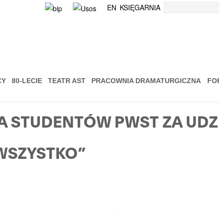
Szukaj
EN
KSIĘGARNIA
CY
80-LECIE
TEATR AST
PRACOWNIA DRAMATURGICZNA
FO
 STUDENTÓW PWST ZA UDZI
WSZYSTKO”