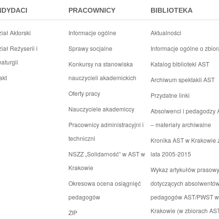
NDYDACI
PRACOWNICY
BIBLIOTEKA
iał Aktorski
Informacje ogólne
Aktualności
iał Reżyserii i
Sprawy socjalne
Informacje ogólne o zbio
aturgii
Konkursy na stanowiska
Katalog biblioteki AST
akt
nauczycieli akademickich
Archiwum spektakli AST
Oferty pracy
Przydatne linki
Nauczyciele akademiccy
Absolwenci i pedagodzy
Pracownicy administracyjni i
– materiały archiwalne
techniczni
Kronika AST w Krakowie 
NSZZ „Solidarność” w AST w
lata 2005-2015
Krakowie
Wykaz artykułów prasow
Okresowa ocena osiągnięć
dotyczących absolwentów
pedagogów
pedagogów AST/PWST w
Krakowie (w zbiorach AS
ZIP