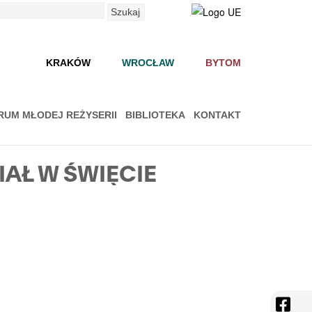
Szukaj
KRAKÓW
WROCŁAW
BYTOM
RUM MŁODEJ REŻYSERII
BIBLIOTEKA
KONTAKT
AŁ W ŚWIĘCIE
face