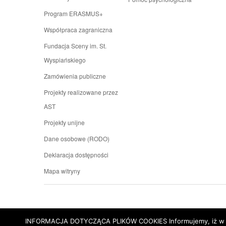
Program ERASMUS+
Współpraca zagraniczna
Fundacja Sceny im. St.
Wyspiańskiego
Zamówienia publiczne
Projekty realizowane przez
AST
Projekty unijne
Dane osobowe (RODO)
Deklaracja dostępności
Mapa witryny
INFORMACJA DOTYCZĄCA PLIKÓW COOKIES Informujemy, iż w celu