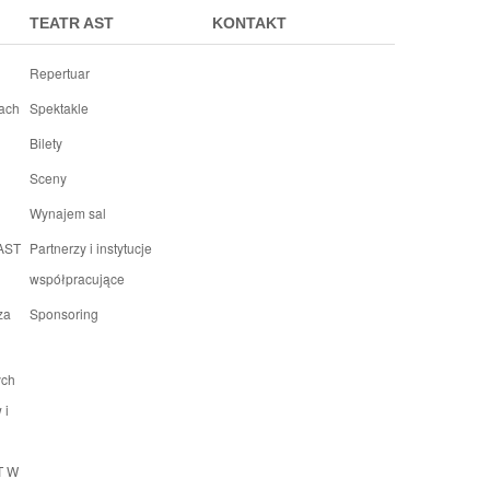
TEATR AST
KONTAKT
Repertuar
rach
Spektakle
Bilety
Sceny
Wynajem sal
 AST
Partnerzy i instytucje
współpracujące
za
Sponsoring
ych
 i
T W