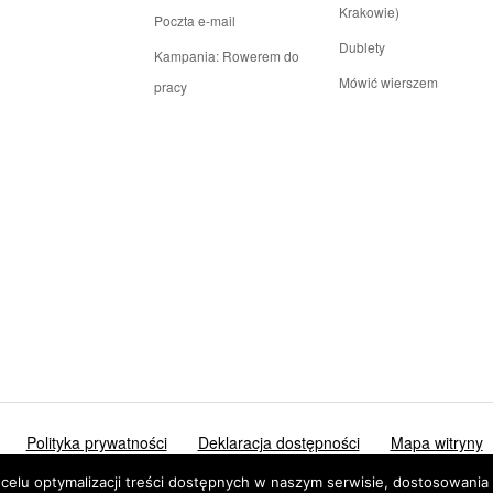
Krakowie)
Poczta e-mail
Dublety
Kampania: Rowerem do
Mówić wierszem
pracy
Polityka prywatności
Deklaracja dostępności
Mapa witryny
 optymalizacji treści dostępnych w naszym serwisie, dostosowania ic