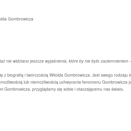
itolda Gombrowicza
ż nie widziano jeszcze wyjaśnienia, które by nie było zaciemnieniem
–
się z biografią i twórczością Witolda Gombrowicza. Jest swego rodzaju
d możliwością lub niemożliwością uchwycenia fenomenu Gombrowicza ja
tami Gombrowicza, przyglądamy się sobie i otaczającemu nas światu.