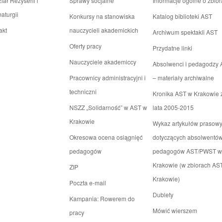
iał Reżyserii i
Sprawy socjalne
Informacje ogólne o zbio
aturgii
Konkursy na stanowiska
Katalog biblioteki AST
akt
nauczycieli akademickich
Archiwum spektakli AST
Oferty pracy
Przydatne linki
Nauczyciele akademiccy
Absolwenci i pedagodzy
Pracownicy administracyjni i
– materiały archiwalne
techniczni
Kronika AST w Krakowie 
NSZZ „Solidarność” w AST w
lata 2005-2015
Krakowie
Wykaz artykułów prasow
Okresowa ocena osiągnięć
dotyczących absolwentów
pedagogów
pedagogów AST/PWST w
Krakowie (w zbiorach AS
ZIP
Krakowie)
Poczta e-mail
Dublety
Kampania: Rowerem do
Mówić wierszem
pracy