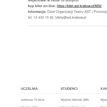
Wejściówki w cenie 10 złotych!
kup bilet on-line:
https://bilet.ast.krakow.pl/MSI/
Informacja:
Dział Organizacji Teatru AST i Promocji
tel. 12 430 15 92, bilety@ast.krakow.pl
Przejdz
do
menu
stopki
UCZELNIA
STUDENCI
KA
Jubileusz 70-lecia
Wydział Aktorski (WA)
Wydz