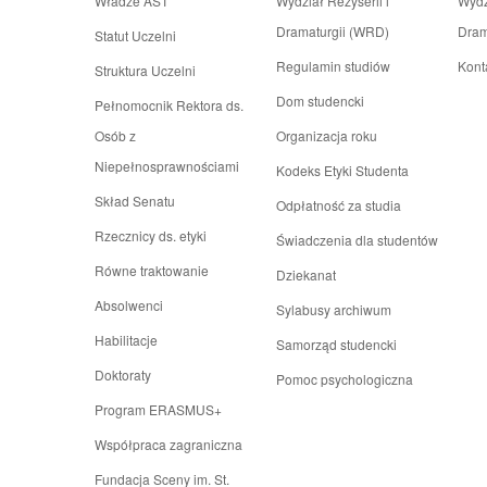
Władze AST
Wydział Reżyserii i
Wydz
Dramaturgii (WRD)
Dram
Statut Uczelni
Regulamin studiów
Kont
Struktura Uczelni
Dom studencki
Pełnomocnik Rektora ds.
Osób z
Organizacja roku
Niepełnosprawnościami
Kodeks Etyki Studenta
Skład Senatu
Odpłatność za studia
Rzecznicy ds. etyki
Świadczenia dla studentów
Równe traktowanie
Dziekanat
Absolwenci
Sylabusy archiwum
Habilitacje
Samorząd studencki
Doktoraty
Pomoc psychologiczna
Program ERASMUS+
Współpraca zagraniczna
Fundacja Sceny im. St.