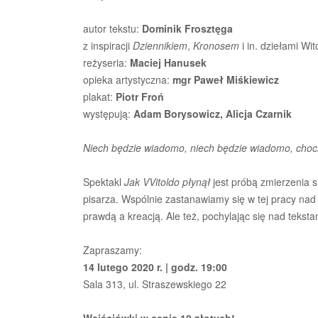
autor tekstu:
Dominik Frosztęga
z inspiracji
Dziennikiem
,
Kronosem
i in. dziełami W
reżyseria:
Maciej Hanusek
opieka artystyczna:
mgr Paweł Miśkiewicz
plakat:
Piotr Froń
występują:
Adam Borysowicz, Alicja Czarnik
Niech będzie wiadomo, niech będzie wiadomo, chocia
Spektakl
Jak VVitoldo płynął
jest próbą zmierzenia 
pisarza. Wspólnie zastanawiamy się w tej pracy na
prawdą a kreacją. Ale też, pochylając się nad teks
Zapraszamy:
14 lutego 2020 r. | godz. 19:00
Sala 313, ul. Straszewskiego 22