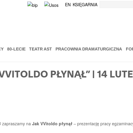
Szukaj
EN
KSIĘGARNIA
CY
80-LECIE
TEATR AST
PRACOWNIA DRAMATURGICZNA
FO
VVITOLDO PŁYNĄŁ” | 14 LUT
5
zapraszamy na
Jak VVitoldo płynął
– prezentację pracy egzaminacy