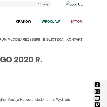
Szukaj
KRAKÓW
WROCŁAW
BYTOM
RUM MŁODEJ REŻYSERII
BIBLIOTEKA
KONTAKT
EGO 2020 R.
face
-
inst
Otwi
-
yout
jnej Macieja Hanuska, studenta III r. Wydziału
się
Otwi
-
vime