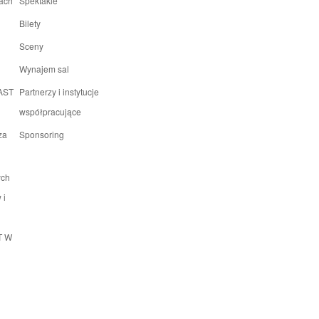
rach
Spektakle
Bilety
Sceny
Wynajem sal
 AST
Partnerzy i instytucje
współpracujące
za
Sponsoring
ych
 i
T W