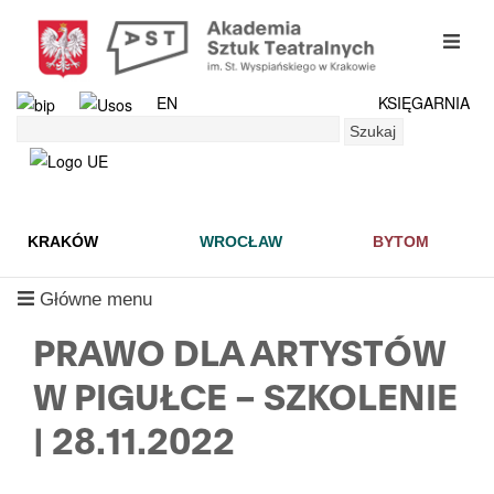
Przejdź
do
mobil
treści
menu
EN
KSIĘGARNIA
Szukaj
Szukaj
KRAKÓW
WROCŁAW
BYTOM
mobilne
Główne menu
menu
PRAWO DLA ARTYSTÓW
W PIGUŁCE – SZKOLENIE
| 28.11.2022