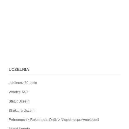
Przejdz
do
menu
stopki
UCZELNIA
Jubileusz 70-lecia
Władze AST
Statut Uczelni
Struktura Uczelni
Pełnomocnik Rektora ds. Osób z Niepełnosprawnościami
Skład Senatu