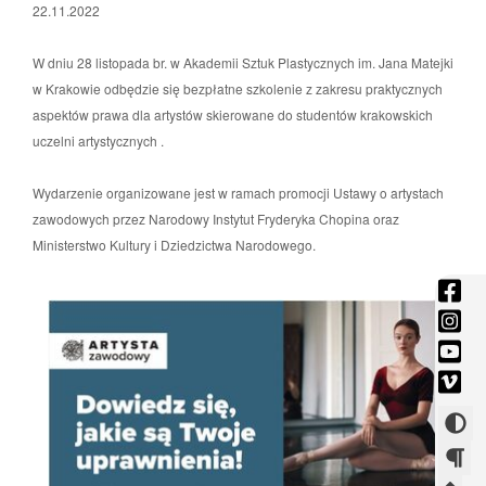
22.11.2022
W dniu 28 listopada br. w Akademii Sztuk Plastycznych im. Jana Matejki
w Krakowie odbędzie się bezpłatne szkolenie z zakresu praktycznych
aspektów prawa dla artystów skierowane do studentów krakowskich
uczelni artystycznych .
Wydarzenie organizowane jest w ramach promocji Ustawy o artystach
zawodowych przez Narodowy Instytut Fryderyka Chopina oraz
Ministerstwo Kultury i Dziedzictwa Narodowego.
fac
-
ins
Otw
-
you
się
Otw
-
vim
w
się
Otw
-
now
w
Zmi
się
Otw
okni
now
w
kont
się
okni
now
w