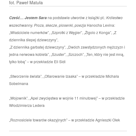
fot. Paweł Matuła
na podstawie utworów z książki pt.:
Królestwo
Cześć… Jestem Sara
wszechwanny. Proza, skecze, piosenki, poezja
Hanocha Levina:
„Właściciele numerków”, „Szprotki z Węgier”, „Żigolo z Konga”, „Z
dziennika ślepej dziewczyny”,
„Z dziennika garbatej dziewczyny”, „Dwóch zawstydzonych mężczyzn i
jedna nerwowa kobieta”, „Szuster”, „Szczoch”, „Ten, który nie jest mną,
tylko tobą” – w przekładzie Eli Sidi
„Stworzenie świata”, „Ofiarowanie Izaaka” – w przekładzie Michała
Sobelmana
„Wojownik”, „Apel zwycięstwa w wojnie 11 minutowej” – w przekładzie
Włodzimierza Ledera
„Roznosiciele towarów okazyjnych” – w przekładzie Agnieszki Olek