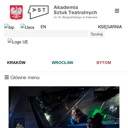
Przejdź
do
mobil
treści
menu
EN
KSIĘGARNIA
Szukaj
Szukaj
KRAKÓW
WROCŁAW
BYTOM
mobilne
Główne menu
menu