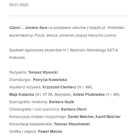
28.01.2022
na podstawie utworów z książki pt.:
Królestwo
Cześć… Jestem Sara
wszechwanny. Proza, skecze, piosenki, poezja
Hanocha Levina.
Spektakl dyplomowy studentów IV r. Wydziału Aktorskiego AST w
Krakowie.
Reżyseria:
Tomasz Wysocki
Dramaturgia:
Patrycja Kowańska
Asystenci reżysera:
Krzysztof Ciemierz
(IV r. WA),
Maja Kubacka
(III r. AT WL Białystok),
Aniela Płudowska
(V r. WA)
Scenografia i kostiumy:
Barbara Guzik
Choreografia i ruch sceniczny:
Barbara Olech
Kompozycja motywu muzycznego:
Daniel Malchar, Kamil Malchar
Konsultacje kaskaderskie:
Tomasz Wesołowski
Grafika i zdjęcia:
Paweł Matuła