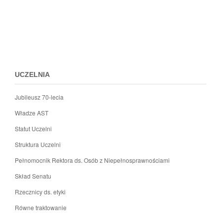
Przejdz
do
menu
stopki
UCZELNIA
Jubileusz 70-lecia
Władze AST
Statut Uczelni
Struktura Uczelni
Pełnomocnik Rektora ds. Osób z Niepełnosprawnościami
Skład Senatu
Rzecznicy ds. etyki
Równe traktowanie