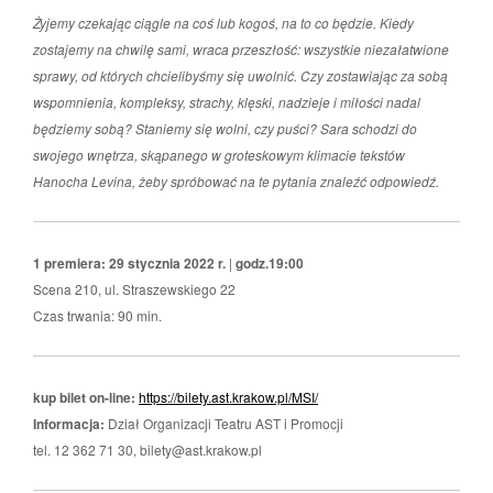
Żyjemy czekając ciągle na coś lub kogoś, na to co będzie. Kiedy
zostajemy na chwilę sami, wraca przeszłość: wszystkie niezałatwione
sprawy, od których chcielibyśmy się uwolnić. Czy zostawiając za sobą
wspomnienia, kompleksy, strachy, klęski, nadzieje i miłości nadal
będziemy sobą? Staniemy się wolni, czy puści? Sara schodzi do
swojego wnętrza, skąpanego w groteskowym klimacie tekstów
Hanocha Levina, żeby spróbować na te pytania znaleźć odpowiedź.
1 premiera: 29 stycznia 2022 r.
|
godz.19:00
Scena 210, ul. Straszewskiego 22
Czas trwania: 90 min.
kup bilet on-line:
https://bilety.ast.krakow.pl/MSI/
Informacja:
Dział Organizacji Teatru AST i Promocji
tel. 12 362 71 30, bilety@ast.krakow.pl