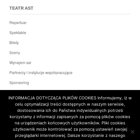
TEATR AST
Repertuar
Spektakle
Bilety
Sceny
Wynajem sal
Partnerzy i instytucje współpracujące
Sponsoring
KONTAKT
INFORMACJA DOTYCZĄCA PLIKÓW COOKIES Informujemy, iż w
celu optymalizacji treści dostępnych w naszym serwisie,
dostosowania ich do Państwa indywidualnych potrzeb
Polityka prywatności
Deklaracja dostępności
korzystamy z informacji zapisanych za pomocą plików cookies
na urządzeniach końcowych użytkowników. Pliki cookies
Mapa witryny
użytkownik może kontrolować za pomocą ustawień swojej
przeglądarki internetowej. Dalsze korzystanie z naszego