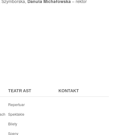
wa Szymborska,
Danuta Michałowska
– rektor
TEATR AST
KONTAKT
Repertuar
rach
Spektakle
Bilety
Sceny