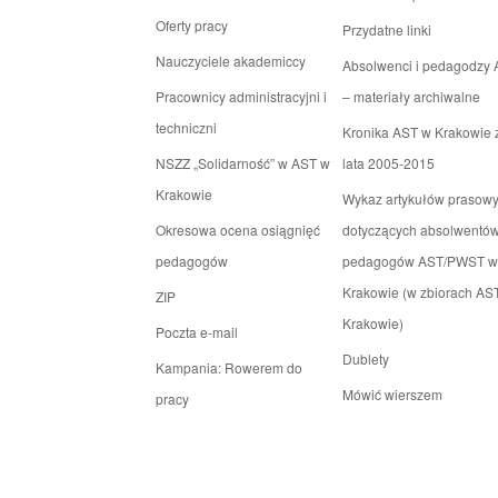
Oferty pracy
Przydatne linki
Nauczyciele akademiccy
Absolwenci i pedagodzy
Pracownicy administracyjni i
– materiały archiwalne
techniczni
Kronika AST w Krakowie 
NSZZ „Solidarność” w AST w
lata 2005-2015
Krakowie
Wykaz artykułów prasow
Okresowa ocena osiągnięć
dotyczących absolwentów
pedagogów
pedagogów AST/PWST w
Krakowie (w zbiorach AS
ZIP
Krakowie)
Poczta e-mail
Dublety
Kampania: Rowerem do
Mówić wierszem
pracy