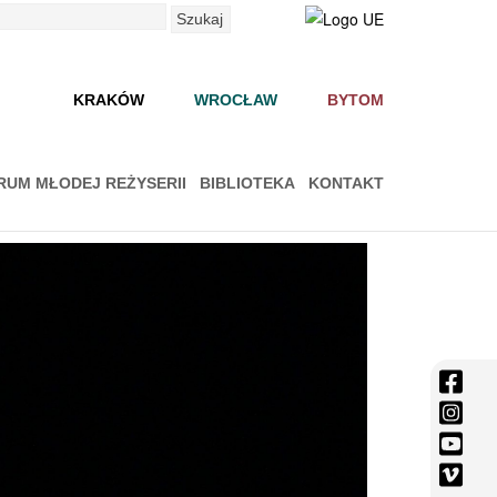
Szukaj
KRAKÓW
WROCŁAW
BYTOM
RUM MŁODEJ REŻYSERII
BIBLIOTEKA
KONTAKT
face
-
inst
Otwi
-
yout
się
Otwi
-
vime
w
się
Otwi