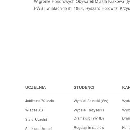
W gronie Honorowych Obywateli Miasta Krakowa (tyt
PWST w latach 1981-1984, Ryszard Horowitz, Krzysz
Przejdz
do
menu
stopki
UCZELNIA
STUDENCI
KA
Jubileusz 70-lecia
Wydział Aktorski (WA)
Wydz
Władze AST
Wydział Reżyserii i
Wydz
Dramaturgii (WRD)
Dram
Statut Uczelni
Regulamin studiów
Kont
Struktura Uczelni