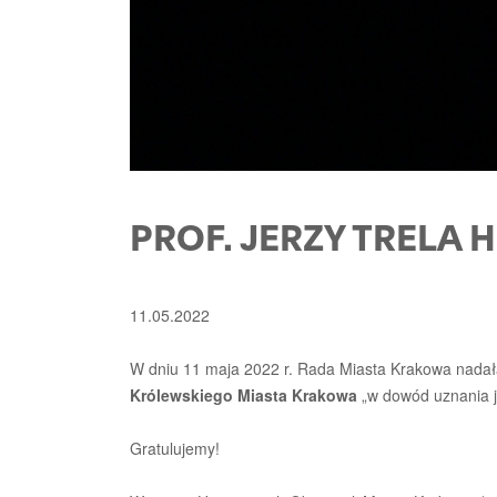
PROF. JERZY TREL
11.05.2022
W dniu 11 maja 2022 r. Rada Miasta Krakowa nada
Królewskiego Miasta Krakowa
„w dowód uznania je
Gratulujemy!