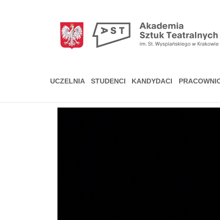
Przejdź
do
treści
UCZELNIA
STUDENCI
KANDYDACI
PRACOWNI