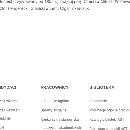
uł jest przyznawany od 1850 r.) znajdują się: Czesław Miłosz, Wisła
tof Penderecki, Stanisław Lem, Olga Tokarczuk.
NDYDACI
PRACOWNICY
BIBLIOTEKA
iał Aktorski
Informacje ogólne
Aktualności
iał Reżyserii i
Sprawy socjalne
Informacje ogólne o zbio
aturgii
Konkursy na stanowiska
Katalog biblioteki AST
akt
nauczycieli akademickich
Archiwum spektakli AST