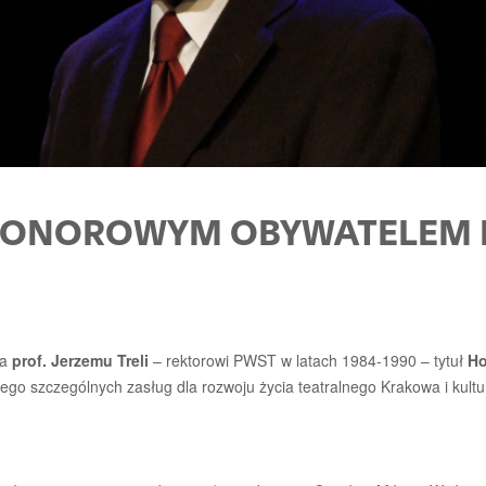
A HONOROWYM OBYWATELEM
ła
prof. Jerzemu Treli
– rektorowi PWST w latach 1984-1990 – tytuł
Ho
go szczególnych zasług dla rozwoju życia teatralnego Krakowa i kultur