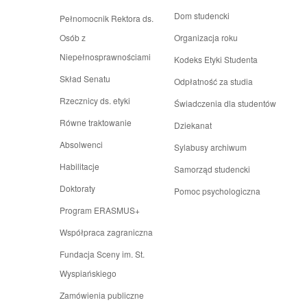
Dom studencki
Pełnomocnik Rektora ds.
Osób z
Organizacja roku
Niepełnosprawnościami
Kodeks Etyki Studenta
Skład Senatu
Odpłatność za studia
Rzecznicy ds. etyki
Świadczenia dla studentów
Równe traktowanie
Dziekanat
Absolwenci
Sylabusy archiwum
Habilitacje
Samorząd studencki
Doktoraty
Pomoc psychologiczna
Program ERASMUS+
Współpraca zagraniczna
Fundacja Sceny im. St.
Wyspiańskiego
Zamówienia publiczne