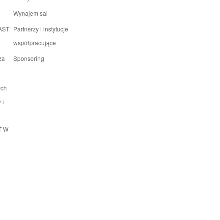
Wynajem sal
 AST
Partnerzy i instytucje
współpracujące
za
Sponsoring
ych
 i
T W