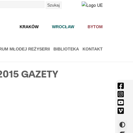
Szukaj
KRAKÓW
WROCŁAW
BYTOM
RUM MŁODEJ REŻYSERII
BIBLIOTEKA
KONTAKT
2015 GAZETY
face
-
inst
Otwi
-
yout
się
Otwi
-
vime
w
się
Otwi
-
now
w
się
Otwi
Zmie
okni
now
w
się