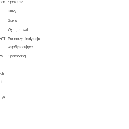
rach
Spektakle
Bilety
Sceny
Wynajem sal
 AST
Partnerzy i instytucje
współpracujące
za
Sponsoring
ych
 i
T W