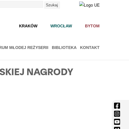
Szukaj
KRAKÓW
WROCŁAW
BYTOM
RUM MŁODEJ REŻYSERII
BIBLIOTEKA
KONTAKT
SKIEJ NAGRODY
face
-
inst
Otwi
-
yout
się
Otwi
-