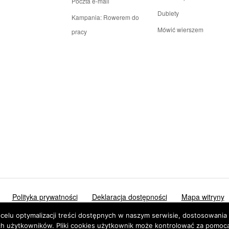
Poczta e-mail
Dublety
Kampania: Rowerem do
Mówić wierszem
pracy
Polityka prywatności
Deklaracja dostępności
Mapa witryny
 optymalizacji treści dostępnych w naszym serwisie, dostosowania ic
 użytkowników. Pliki cookies użytkownik może kontrolować za pomocą u