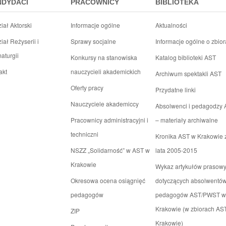
NDYDACI
PRACOWNICY
BIBLIOTEKA
iał Aktorski
Informacje ogólne
Aktualności
iał Reżyserii i
Sprawy socjalne
Informacje ogólne o zbio
aturgii
Konkursy na stanowiska
Katalog biblioteki AST
akt
nauczycieli akademickich
Archiwum spektakli AST
Oferty pracy
Przydatne linki
Nauczyciele akademiccy
Absolwenci i pedagodzy
Pracownicy administracyjni i
– materiały archiwalne
techniczni
Kronika AST w Krakowie 
NSZZ „Solidarność” w AST w
lata 2005-2015
Krakowie
Wykaz artykułów prasow
Okresowa ocena osiągnięć
dotyczących absolwentów
pedagogów
pedagogów AST/PWST w
Krakowie (w zbiorach AS
ZIP
Krakowie)