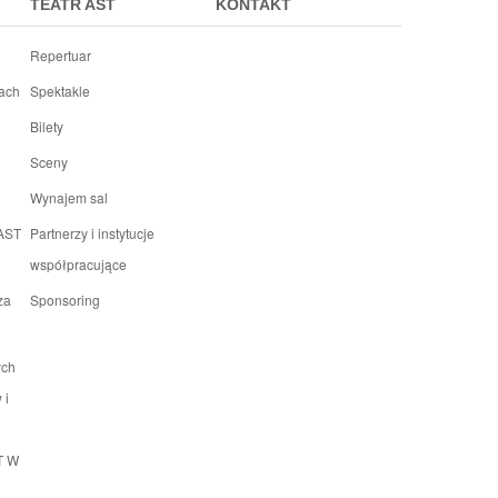
TEATR AST
KONTAKT
Repertuar
rach
Spektakle
Bilety
Sceny
Wynajem sal
 AST
Partnerzy i instytucje
współpracujące
za
Sponsoring
ych
 i
T W