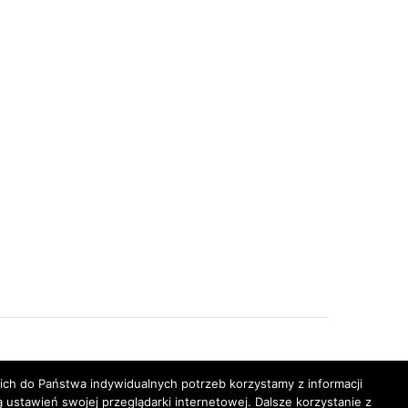
h do Państwa indywidualnych potrzeb korzystamy z informacji
stawień swojej przeglądarki internetowej. Dalsze korzystanie z