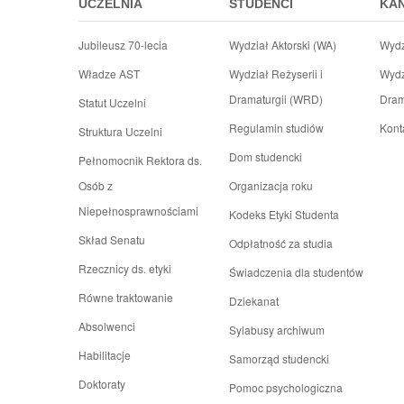
UCZELNIA
STUDENCI
KA
Jubileusz 70-lecia
Wydział Aktorski (WA)
Wydz
Władze AST
Wydział Reżyserii i
Wydz
Dramaturgii (WRD)
Dram
Statut Uczelni
Regulamin studiów
Kont
Struktura Uczelni
Dom studencki
Pełnomocnik Rektora ds.
Osób z
Organizacja roku
Niepełnosprawnościami
Kodeks Etyki Studenta
Skład Senatu
Odpłatność za studia
Rzecznicy ds. etyki
Świadczenia dla studentów
Równe traktowanie
Dziekanat
Absolwenci
Sylabusy archiwum
Habilitacje
Samorząd studencki
Doktoraty
Pomoc psychologiczna