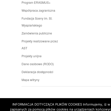
Program ERASMUS+
Współpraca zagraniczna
Fundacja Sceny im. St.
Wyspiańskiego
Zamówienia publiczne
Projekty realizowane przez
AST
Projekty unijne
Dane osobowe (RODO)
Deklaracja dostępności
Mapa witryny
INFORMACJA DOTYCZĄCA PLIKÓW COOKIES Informujemy, iż w celu
zapisanych za pomocą plików cookies na urządzeniach końcowych