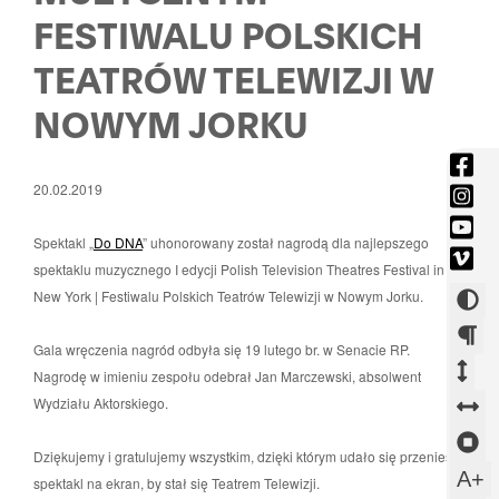
FESTIWALU POLSKICH
TEATRÓW TELEWIZJI W
NOWYM JORKU
fac
-
ins
20.02.2019
Otw
-
you
się
Otw
Spektakl „
Do DNA
” uhonorowany został nagrodą dla najlepszego
-
vim
w
się
spektaklu muzycznego I edycji Polish Television Theatres Festival in
Otw
-
now
w
New York | Festiwalu Polskich Teatrów Telewizji w Nowym Jorku.
Zmi
się
Otw
okni
now
w
kont
się
okni
Gala wręczenia nagród odbyła się 19 lutego br. w Senacie RP.
now
w
Zm
Zm
Nagrodę w imieniu zespołu odebrał Jan Marczewski, absolwent
okni
now
ods
od
Wydziału Aktorskiego.
Z
okni
mi
mi
o
Z
Dziękujemy i gratulujemy wszystkim, dzięki którym udało się przenieść
aka
wi
m
sl
U
A+
spektakl na ekran, by stał się Teatrem Telewizji.