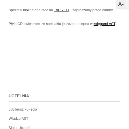
s
w
U
A-
Spektakl można obejrzeć na
TVP VOD
– zapraszamy przed ekrany.
c
m
c
Płyta CD z utworami ze spektaklu jeszcze dostępna w
księgarni AST
.
Przejdz
do
menu
stopki
UCZELNIA
Jubileusz 70-lecia
Władze AST
Statut Uczelni