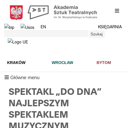
Przejdź
do
mobil
treści
menu
EN
KSIĘGARNIA
Szukaj
Szukaj
KRAKÓW
WROCŁAW
BYTOM
mobilne
Główne menu
menu
SPEKTAKL „DO DNA”
NAJLEPSZYM
SPEKTAKLEM
MUZYCZNYM