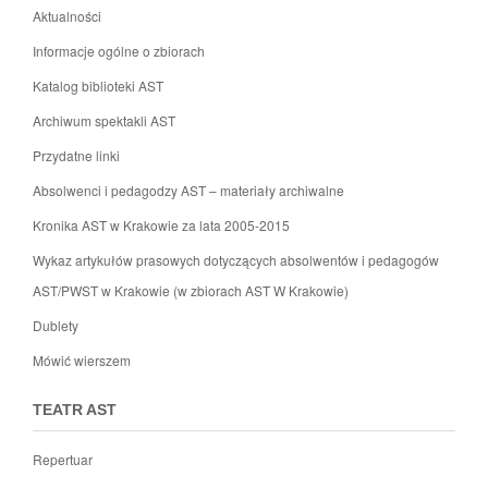
Aktualności
Informacje ogólne o zbiorach
Katalog biblioteki AST
Archiwum spektakli AST
Przydatne linki
Absolwenci i pedagodzy AST – materiały archiwalne
Kronika AST w Krakowie za lata 2005-2015
Wykaz artykułów prasowych dotyczących absolwentów i pedagogów
AST/PWST w Krakowie (w zbiorach AST W Krakowie)
Dublety
Mówić wierszem
TEATR AST
Repertuar