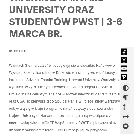
UNIVERSITY ORAZ
STUDENTÓW PWST | 3-6
MARCA BR.
fac
05.03.2015
-
ins
Otw
W dniach 3-6 marca 2015 r. odbywają się w siedzibie Państwowej
-
you
się
Wyższej Szkoły Teatralnej w Krakowie warszataty we współpracy z
Otw
-
vim
w
Institute of AdvanceTheatre Training, Harvard University. Warszaty są
się
Otw
-
now
wynikiem wizyt studyjnych i dwóch lat działań projektu CAMPUS.
w
Zmi
się
Otw
okni
Projekt ma na celu wymianę doświadczeń między studentami z Polski
now
w
kont
się
oraz USA. To pierwsze tego typu działanie w Polsce, kiedy warsztaty
okni
now
w
Zm
Zm
odbywają się w kraju i program działań dotyczy studentów z obu
okni
now
ods
krajów. Universytet Harvarda prowadzi regularną współpracę z
od
Z
okni
moskiewską szkołą MChAT. Współpraca z PWST to pierwsza okazja do
mi
mi
o
Z
działań z partnerem z terenu Unii Europejskiej. W przypadku
aka
wi