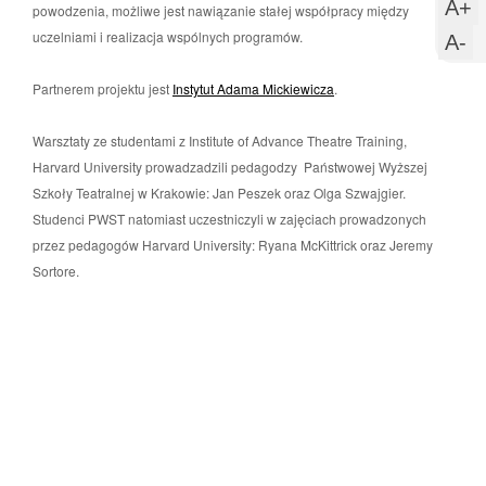
m
sl
U
A+
powodzenia, możliwe jest nawiązanie stałej współpracy między
s
uczelniami i realizacja wspólnych programów.
w
U
A-
c
m
Partnerem projektu jest
Instytut Adama Mickiewicza
.
c
Warsztaty ze studentami z Institute of Advance Theatre Training,
Harvard University prowadzadzili pedagodzy Państwowej Wyższej
Szkoły Teatralnej w Krakowie: Jan Peszek oraz Olga Szwajgier.
Studenci PWST natomiast uczestniczyli w zajęciach prowadzonych
przez pedagogów Harvard University: Ryana McKittrick oraz Jeremy
Sortore.
Przejdz
do