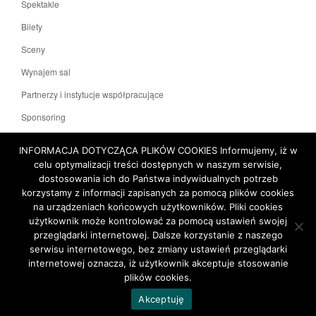
Spektakle
Bilety
Sceny
Wynajem sal
Partnerzy i instytucje współpracujące
Sponsoring
KONTAKT
INFORMACJA DOTYCZĄCA PLIKÓW COOKIES Informujemy, iż w
celu optymalizacji treści dostępnych w naszym serwisie,
dostosowania ich do Państwa indywidualnych potrzeb
Polityka prywatności
Deklaracja dostępności
korzystamy z informacji zapisanych za pomocą plików cookies
na urządzeniach końcowych użytkowników. Pliki cookies
użytkownik może kontrolować za pomocą ustawień swojej
Mapa witryny
przeglądarki internetowej. Dalsze korzystanie z naszego
serwisu internetowego, bez zmiany ustawień przeglądarki
internetowej oznacza, iż użytkownik akceptuje stosowanie
plików cookies.
TOP
Akceptuję