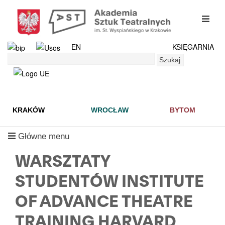
Przejdź
do
mobil
treści
menu
EN
KSIĘGARNIA
Szukaj
Szukaj
KRAKÓW
WROCŁAW
BYTOM
mobilne
Główne menu
menu
WARSZTATY
STUDENTÓW INSTITUTE
OF ADVANCE THEATRE
TRAINING HARVARD