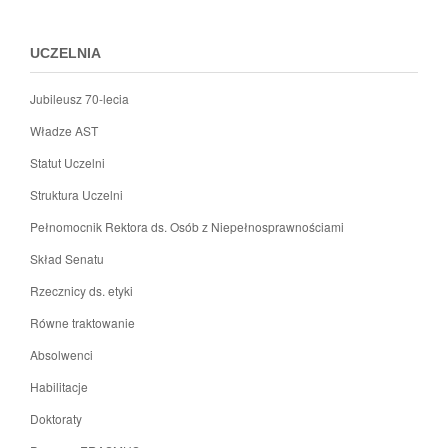
menu
stopki
UCZELNIA
Jubileusz 70-lecia
Władze AST
Statut Uczelni
Struktura Uczelni
Pełnomocnik Rektora ds. Osób z Niepełnosprawnościami
Skład Senatu
Rzecznicy ds. etyki
Równe traktowanie
Absolwenci
Habilitacje
Doktoraty