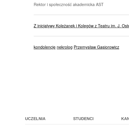
Rektor i społeczność akademicka AST
Z inicjatywy Koleżanek i Kolegów z Teatru im. J. O
kondolencje
nekrolog
Przemysław Gąsiorowicz
Przejdz
do
menu
stopki
UCZELNIA
STUDENCI
KA