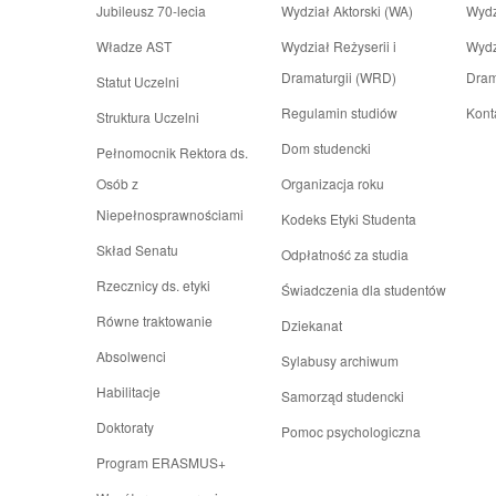
Jubileusz 70-lecia
Wydział Aktorski (WA)
Wydz
Władze AST
Wydział Reżyserii i
Wydz
Dramaturgii (WRD)
Dram
Statut Uczelni
Regulamin studiów
Kont
Struktura Uczelni
Dom studencki
Pełnomocnik Rektora ds.
Osób z
Organizacja roku
Niepełnosprawnościami
Kodeks Etyki Studenta
Skład Senatu
Odpłatność za studia
Rzecznicy ds. etyki
Świadczenia dla studentów
Równe traktowanie
Dziekanat
Absolwenci
Sylabusy archiwum
Habilitacje
Samorząd studencki
Doktoraty
Pomoc psychologiczna
Program ERASMUS+