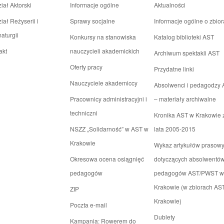
iał Aktorski
Informacje ogólne
Aktualności
iał Reżyserii i
Sprawy socjalne
Informacje ogólne o zbio
aturgii
Konkursy na stanowiska
Katalog biblioteki AST
akt
nauczycieli akademickich
Archiwum spektakli AST
Oferty pracy
Przydatne linki
Nauczyciele akademiccy
Absolwenci i pedagodzy
Pracownicy administracyjni i
– materiały archiwalne
techniczni
Kronika AST w Krakowie 
NSZZ „Solidarność” w AST w
lata 2005-2015
Krakowie
Wykaz artykułów prasow
Okresowa ocena osiągnięć
dotyczących absolwentów
pedagogów
pedagogów AST/PWST w
Krakowie (w zbiorach AS
ZIP
Krakowie)
Poczta e-mail
Dublety
Kampania: Rowerem do