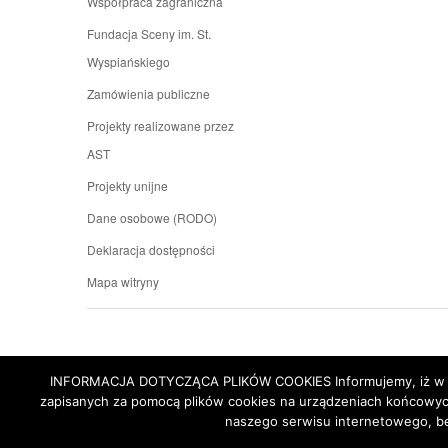
Współpraca zagraniczna
Fundacja Sceny im. St.
Wyspiańskiego
Zamówienia publiczne
Projekty realizowane przez
AST
Projekty unijne
Dane osobowe (RODO)
Deklaracja dostępności
Mapa witryny
INFORMACJA DOTYCZĄCA PLIKÓW COOKIES Informujemy, iż w celu
zapisanych za pomocą plików cookies na urządzeniach końcowych
naszego serwisu internetowego, be