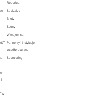
Repertuar
rach
Spektakle
Bilety
Sceny
Wynajem sal
 AST
Partnerzy i instytucje
współpracujące
za
Sponsoring
ych
 i
T W