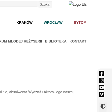
Szukaj
KRAKÓW
WROCŁAW
BYTOM
RUM MŁODEJ REŻYSERII
BIBLIOTEKA
KONTAKT
face
-
inst
Otwi
-
yout
się
Otwi
linie, absolwenta Wydziału Aktorskiego naszej
-
vime
w
się
Otwi
-
now
w
się
Otwi
Zmie
okni
now
w