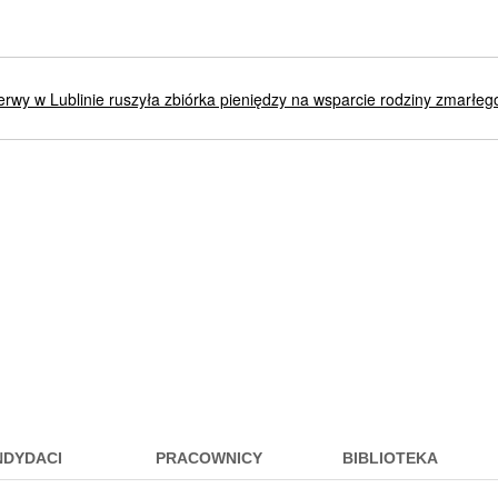
sterwy w Lublinie ruszyła zbiórka pieniędzy na wsparcie rodziny zmarł
NDYDACI
PRACOWNICY
BIBLIOTEKA