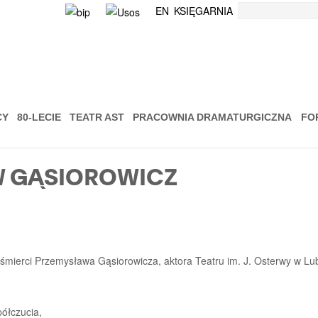
Szukaj
EN
KSIĘGARNIA
CY
80-LECIE
TEATR AST
PRACOWNIA DRAMATURGICZNA
FO
W GĄSIOROWICZ
 śmierci Przemysława Gąsiorowicza, aktora Teatru im. J. Osterwy w Lub
ółczucia,