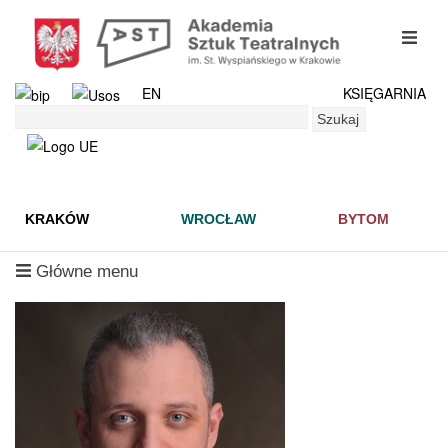
Przejdź
do
mobil
treści
menu
EN
KSIĘGARNIA
Szukaj
Szukaj
KRAKÓW
WROCŁAW
BYTOM
mobilne
Główne menu
menu