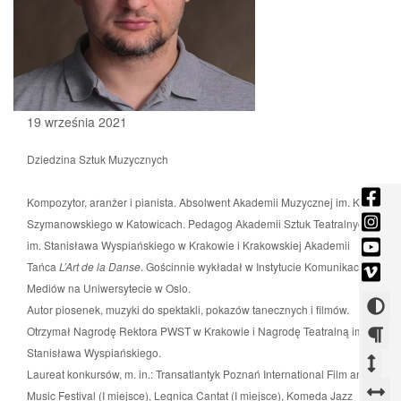
19 września 2021
Dziedzina Sztuk Muzycznych
fac
Kompozytor, aranżer i pianista. Absolwent Akademii Muzycznej im. K.
-
ins
Szymanowskiego w Katowicach. Pedagog Akademii Sztuk Teatralnych
Otw
-
you
im. Stanisława Wyspiańskiego w Krakowie i Krakowskiej Akademii
się
Otw
-
Tańca
L’Art de la Danse
. Gościnnie wykładał w Instytucie Komunikacji i
vim
w
się
Otw
Mediów na Uniwersytecie w Oslo.
-
now
w
Zmi
się
Autor piosenek, muzyki do spektakli, pokazów tanecznych i filmów.
Otw
okni
now
w
kont
Otrzymał Nagrodę Rektora PWST w Krakowie i Nagrodę Teatralną im.
się
okni
now
Stanisława Wyspiańskiego.
w
Zm
Zm
okni
Laureat konkursów, m. in.: Transatlantyk Poznań International Film and
now
ods
od
Z
Music Festival (I miejsce), Legnica Cantat (I miejsce), Komeda Jazz
okni