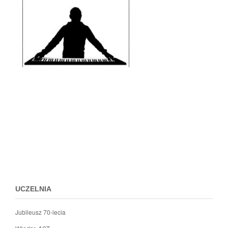
Przejdz
do
menu
stopki
UCZELNIA
Jubileusz 70-lecia