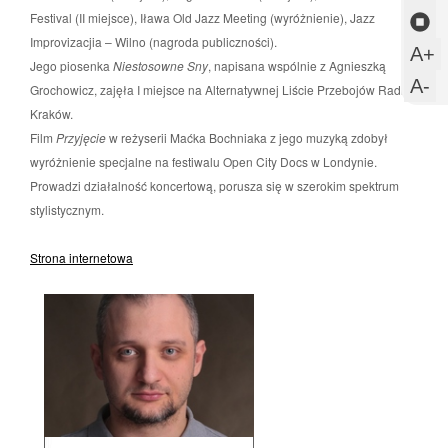
mi
mi
o
Festival (II miejsce), Iława Old Jazz Meeting (wyróżnienie), Jazz
Z
Improvizacjia – Wilno (nagroda publiczności).
aka
wi
m
sl
U
A+
Jego piosenka
Niestosowne Sny
, napisana wspólnie z Agnieszką
s
w
U
A-
Grochowicz, zajęła I miejsce na Alternatywnej Liście Przebojów Radia
c
m
Kraków.
Film
Przyjęcie
w reżyserii Maćka Bochniaka z jego muzyką zdobył
c
wyróżnienie specjalne na festiwalu Open City Docs w Londynie.
Prowadzi działalność koncertową, porusza się w szerokim spektrum
stylistycznym.
Strona internetowa