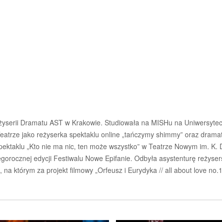
żyserii Dramatu AST w Krakowie. Studiowała na MISHu na Uniwersytecie
atrze jako reżyserka spektaklu online „tańczymy shimmy” oraz dramat
ektaklu „Kto nie ma nic, ten może wszystko” w Teatrze Nowym im. K.
 tegorocznej edycji Festiwalu Nowe Epifanie. Odbyła asystenturę reżyse
, na którym za projekt filmowy „Orfeusz i Eurydyka // all about love n