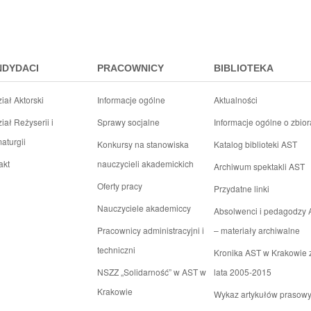
NDYDACI
PRACOWNICY
BIBLIOTEKA
iał Aktorski
Informacje ogólne
Aktualności
iał Reżyserii i
Sprawy socjalne
Informacje ogólne o zbio
aturgii
Konkursy na stanowiska
Katalog biblioteki AST
akt
nauczycieli akademickich
Archiwum spektakli AST
Oferty pracy
Przydatne linki
Nauczyciele akademiccy
Absolwenci i pedagodzy
Pracownicy administracyjni i
– materiały archiwalne
techniczni
Kronika AST w Krakowie 
NSZZ „Solidarność” w AST w
lata 2005-2015
Krakowie
Wykaz artykułów prasow