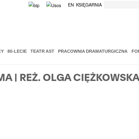
Szukaj
EN
KSIĘGARNIA
CY
80-LECIE
TEATR AST
PRACOWNIA DRAMATURGICZNA
FO
E MA | REŻ. OLGA CIĘŻKOWSK