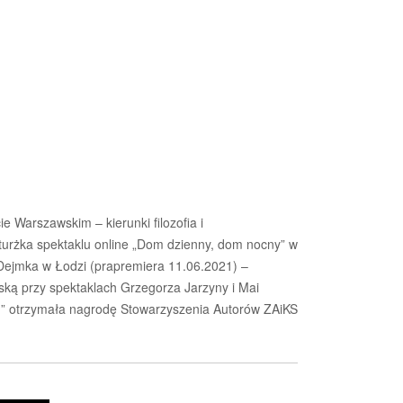
 Warszawskim – kierunki filozofia i
urżka spektaklu online „Dom dzienny, dom nocny” w
 Dejmka w Łodzi (prapremiera 11.06.2021) –
rską przy spektaklach Grzegorza Jarzyny i Mai
o.1” otrzymała nagrodę Stowarzyszenia Autorów ZAiKS