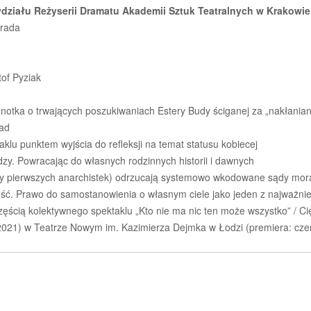
ydziału Reżyserii Dramatu Akademii Sztuk Teatralnych w Krakowie
orada
tof Pyziak
ę notka o trwających poszukiwaniach Estery Budy ściganej za „nakłania
ad
ktaklu punktem wyjścia do refleksji na temat statusu kobiecej
adzy. Powracając do własnych rodzinnych historii i dawnych
ty pierwszych anarchistek) odrzucają systemowo wkodowane sądy mora
łość. Prawo do samostanowienia o własnym ciele jako jeden z najważni
V częścią kolektywnego spektaklu „Kto nie ma nic ten może wszystko” 
 2021) w Teatrze Nowym im. Kazimierza Dejmka w Łodzi (premiera: cze