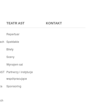
TEATR AST
KONTAKT
Repertuar
rach
Spektakle
Bilety
Sceny
Wynajem sal
 AST
Partnerzy i instytucje
współpracujące
za
Sponsoring
ych