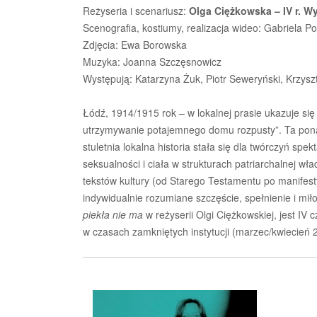
Reżyseria i scenariusz:
Olga Ciężkowska – IV r. W
Scenografia, kostiumy, realizacja wideo: Gabriela P
Zdjęcia: Ewa Borowska
Muzyka: Joanna Szczęsnowicz
Występują: Katarzyna Żuk, Piotr Seweryński, Krzysz
Łódź, 1914/1915 rok – w lokalnej prasie ukazuje si
utrzymywanie potajemnego domu rozpusty”. Ta pon
stuletnia lokalna historia stała się dla twórczyń spe
seksualności i ciała w strukturach patriarchalnej wł
tekstów kultury (od Starego Testamentu po manifes
indywidualnie rozumiane szczęście, spełnienie i mi
piekła nie ma
w reżyserii Olgi Ciężkowskiej, jest I
w czasach zamkniętych instytucji (marzec/kwiecień