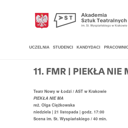
Przejdź
do
treści
UCZELNIA
STUDENCI
KANDYDACI
PRACOWNI
11. FMR | PIEKŁA NI
Teatr Nowy w Łodzi / AST w Krakowie
PIEKŁA NIE MA
reż. Olga Ciężkowska
niedziela | 21 listopada | godz. 17:00
Scena im. St. Wyspiańskiego / 40 min.