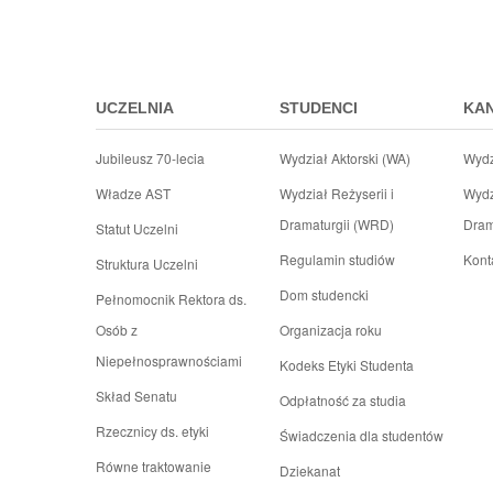
do
menu
stopki
UCZELNIA
STUDENCI
KA
Jubileusz 70-lecia
Wydział Aktorski (WA)
Wydz
Władze AST
Wydział Reżyserii i
Wydz
Dramaturgii (WRD)
Dram
Statut Uczelni
Regulamin studiów
Kont
Struktura Uczelni
Dom studencki
Pełnomocnik Rektora ds.
Osób z
Organizacja roku
Niepełnosprawnościami
Kodeks Etyki Studenta
Skład Senatu
Odpłatność za studia
Rzecznicy ds. etyki
Świadczenia dla studentów
Równe traktowanie
Dziekanat