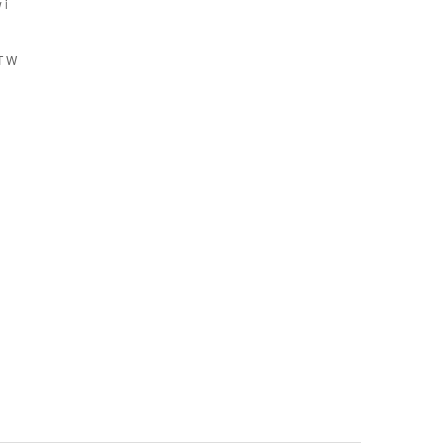
 i
T W