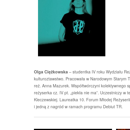
Olga Ciężkowska
– studentka IV roku Wydziału Re
kulturoztawstwo. Pracowała w Narodowym Starym Te
reż. Anna Mazurek. Współtwórczyni kolektywnego sp
reżyserka cz. IV pt. „piekła nie ma”. Uczestniczy w
Kleczewskiej. Laureatka 10. Forum Młodej Reżyserii
i jedną z nagród w ramach programu Debiut TR.