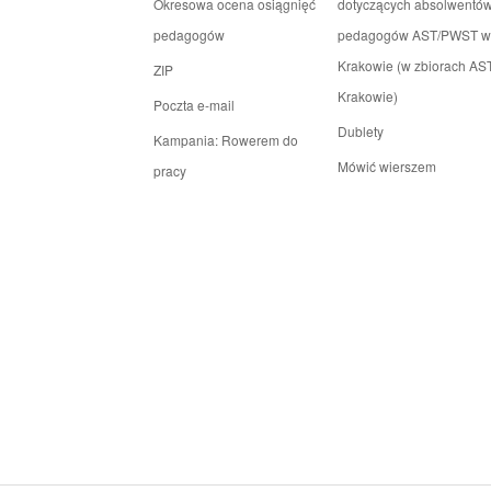
Okresowa ocena osiągnięć
dotyczących absolwentów
pedagogów
pedagogów AST/PWST w
Krakowie (w zbiorach AS
ZIP
Krakowie)
Poczta e-mail
Dublety
Kampania: Rowerem do
Mówić wierszem
pracy