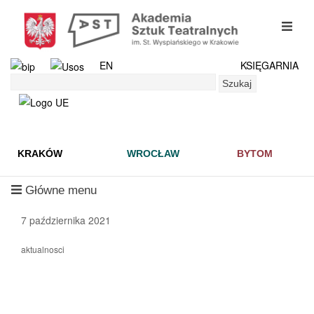
Przejdź
do
mobil
treści
menu
EN
KSIĘGARNIA
Szukaj
Szukaj
KRAKÓW
WROCŁAW
BYTOM
mobilne
Główne menu
menu
7 października 2021
aktualnosci