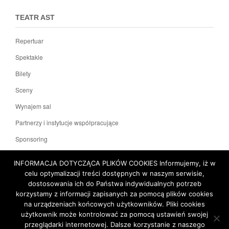
TEATR AST
Repertuar
Spektakle
Bilety
Sceny
Wynajem sal
Partnerzy i instytucje współpracujące
Sponsoring
KONTAKT
INFORMACJA DOTYCZĄCA PLIKÓW COOKIES Informujemy, iż w
celu optymalizacji treści dostępnych w naszym serwisie,
dostosowania ich do Państwa indywidualnych potrzeb
Polityka prywatności
Deklaracja dostępności
korzystamy z informacji zapisanych za pomocą plików cookies
na urządzeniach końcowych użytkowników. Pliki cookies
użytkownik może kontrolować za pomocą ustawień swojej
Mapa witryny
przeglądarki internetowej. Dalsze korzystanie z naszego