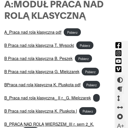
A:MODUŁ PRACA NAD
ROLĄ KLASYCZNĄ
A_Praca nad rolą klasyczną pdf
Pobierz
fac
B Praca nad rolą klasyczną T. Wysocki
Pobierz
-
ins
Otw
B Praca nad rolą klasyczną B. Peszek
-
Pobierz
you
się
Otw
-
vim
w
B Praca nad rolą klasyczną G. Mielczarek
Pobierz
się
Otw
-
now
w
Zmi
się
Otw
BPraca nad rolą klasyczną K. Pluskota pdf
okni
Pobierz
now
w
kont
się
okni
now
w
Zm
B_Praca nad rolą klasyczną_ II r._G. Mielczarek
Zm
okni
now
ods
od
Z
okni
B Praca nad rolą klasyczną K. Pluskota l
Pobierz
mi
mi
o
Z
aka
wi
B_PRACA NAD ROLĄ WIERSZEM_III r. sem 2_K.
m
sl
U
A+