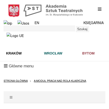
Przejdź
do
mobil
treści
menu
EN
KSIĘGARNIA
Szukaj
Szukaj
KRAKÓW
WROCŁAW
BYTOM
mobilne
Główne menu
menu
STRONA GŁÓWNA
A:MODUŁ PRACA NAD ROLĄ KLASYCZNĄ
POKAŻ
MENU