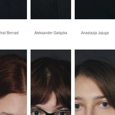
chał Bernad
Aleksander Gałązka
Anastazja Jajuga