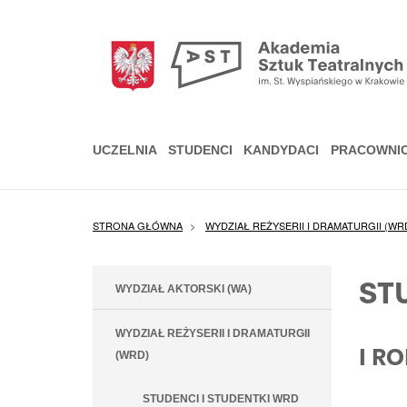
Przejdź
do
treści
UCZELNIA
STUDENCI
KANDYDACI
PRACOWNI
STRONA GŁÓWNA
WYDZIAŁ REŻYSERII I DRAMATURGII (WR
ST
WYDZIAŁ AKTORSKI (WA)
WYDZIAŁ REŻYSERII I DRAMATURGII
I R
(WRD)
STUDENCI I STUDENTKI WRD