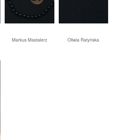
Markus Mastalerz
Oliwia Ratyńska