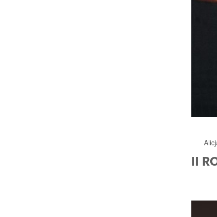
Alic
II R