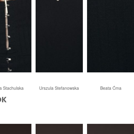
ja Stachulska
Urszula Stefanowska
Beata Ćma
OK