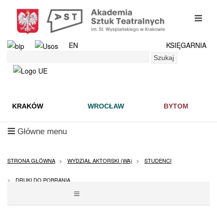
Przejdź
do
mobil
treści
menu
EN
KSIĘGARNIA
Szukaj
Szukaj
KRAKÓW
WROCŁAW
BYTOM
mobilne
Główne menu
menu
STRONA GŁÓWNA
WYDZIAŁ AKTORSKI (WA)
STUDENCI
DRUKI DO POBRANIA
POKAŻ
MENU