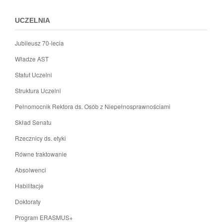
stopki
c
UCZELNIA
Jubileusz 70-lecia
Władze AST
Statut Uczelni
Struktura Uczelni
Pełnomocnik Rektora ds. Osób z Niepełnosprawnościami
Skład Senatu
Rzecznicy ds. etyki
Równe traktowanie
Absolwenci
Habilitacje
Doktoraty
Program ERASMUS+