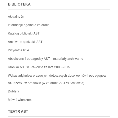
BIBLIOTEKA
Aktualności
Informacje ogólne o zbiorach
Katalog biblioteki AST
Archiwum spektakli AST
Przydatne linki
Absolwenci i pedagodzy AST – materiały archiwalne
Kronika AST w Krakowie za lata 2005-2015
Wykaz artykułów prasowych dotyczących absolwentów i pedagogów
AST/PWST w Krakowie (w zbiorach AST W Krakowie)
Dublety
Mówić wierszem
TEATR AST