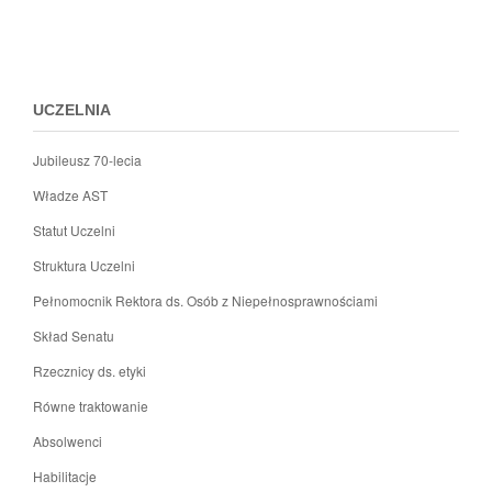
Przejdz
c
m
do
c
menu
stopki
UCZELNIA
Jubileusz 70-lecia
Władze AST
Statut Uczelni
Struktura Uczelni
Pełnomocnik Rektora ds. Osób z Niepełnosprawnościami
Skład Senatu
Rzecznicy ds. etyki
Równe traktowanie
Absolwenci
Habilitacje