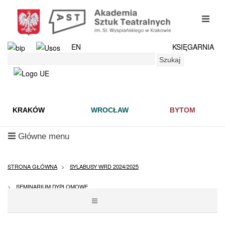
Przejdź
do
mobil
treści
menu
EN
KSIĘGARNIA
Szukaj
Szukaj
KRAKÓW
WROCŁAW
BYTOM
mobilne
Główne menu
menu
STRONA GŁÓWNA
SYLABUSY WRD 2024/2025
SEMINARIUM DYPLOMOWE
POKAŻ
MENU