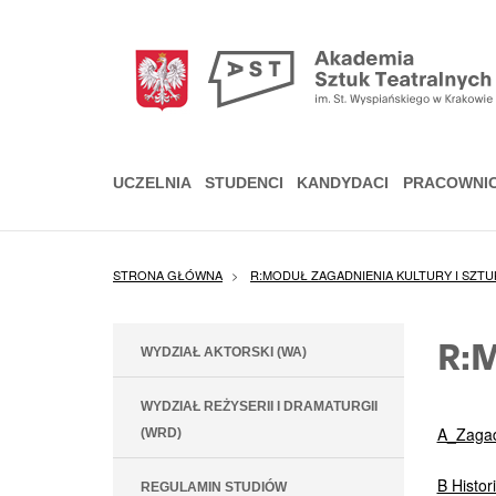
Przejdź
do
treści
UCZELNIA
STUDENCI
KANDYDACI
PRACOWNI
STRONA GŁÓWNA
R:MODUŁ ZAGADNIENIA KULTURY I SZTU
R:
WYDZIAŁ AKTORSKI (WA)
WYDZIAŁ REŻYSERII I DRAMATURGII
A_Zagadn
(WRD)
B Histori
REGULAMIN STUDIÓW