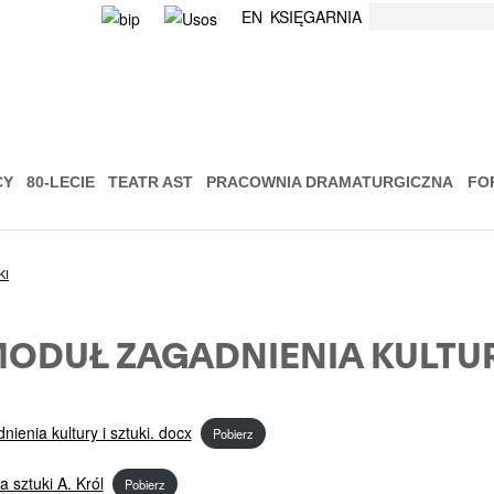
Szukaj
EN
KSIĘGARNIA
CY
80-LECIE
TEATR AST
PRACOWNIA DRAMATURGICZNA
FO
KI
MODUŁ ZAGADNIENIA KULTURY
ienia kultury i sztuki. docx
Pobierz
a sztuki A. Król
Pobierz