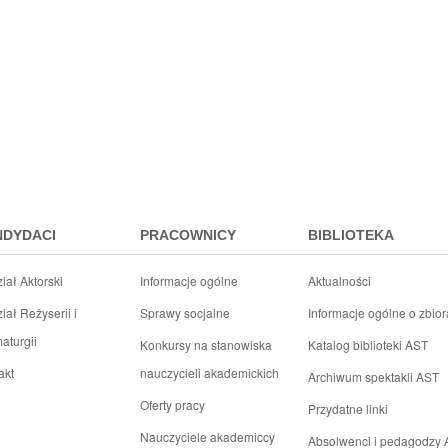
NDYDACI
PRACOWNICY
BIBLIOTEKA
iał Aktorski
Informacje ogólne
Aktualności
iał Reżyserii i
Sprawy socjalne
Informacje ogólne o zbio
aturgii
Konkursy na stanowiska
Katalog biblioteki AST
akt
nauczycieli akademickich
Archiwum spektakli AST
Oferty pracy
Przydatne linki
Nauczyciele akademiccy
Absolwenci i pedagodzy