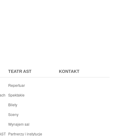
TEATR AST
KONTAKT
Repertuar
rach
Spektakle
Bilety
Sceny
Wynajem sal
 AST
Partnerzy i instytucje