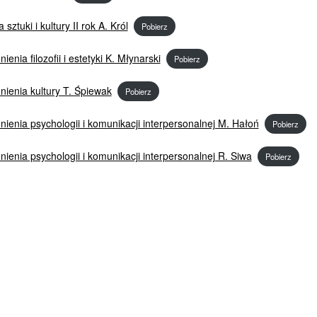
a sztuki i kultury II rok A. Król
Pobierz
ienia filozofii i estetyki K. Młynarski
Pobierz
ienia kultury T. Śpiewak
Pobierz
ienia psychologii i komunikacji interpersonalnej M. Hałoń
Pobierz
ienia psychologii i komunikacji interpersonalnej R. Siwa
Pobierz