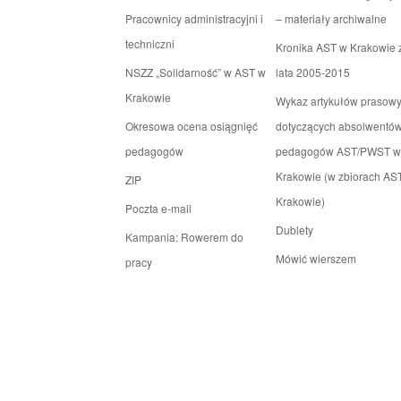
Pracownicy administracyjni i
– materiały archiwalne
techniczni
Kronika AST w Krakowie 
NSZZ „Solidarność” w AST w
lata 2005-2015
Krakowie
Wykaz artykułów prasow
Okresowa ocena osiągnięć
dotyczących absolwentów
pedagogów
pedagogów AST/PWST w
Krakowie (w zbiorach AS
ZIP
Krakowie)
Poczta e-mail
Dublety
Kampania: Rowerem do
Mówić wierszem
pracy