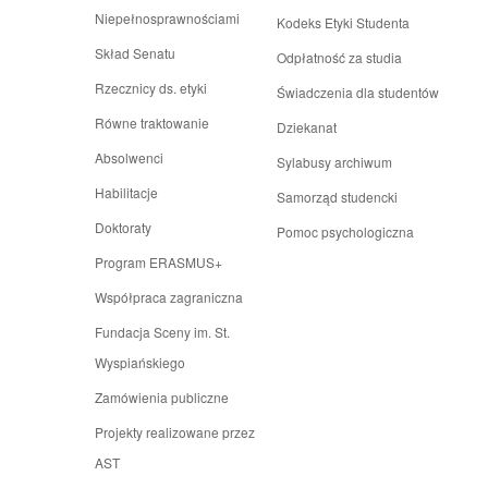
Niepełnosprawnościami
Kodeks Etyki Studenta
Skład Senatu
Odpłatność za studia
Rzecznicy ds. etyki
Świadczenia dla studentów
Równe traktowanie
Dziekanat
Absolwenci
Sylabusy archiwum
Habilitacje
Samorząd studencki
Doktoraty
Pomoc psychologiczna
Program ERASMUS+
Współpraca zagraniczna
Fundacja Sceny im. St.
Wyspiańskiego
Zamówienia publiczne
Projekty realizowane przez
AST