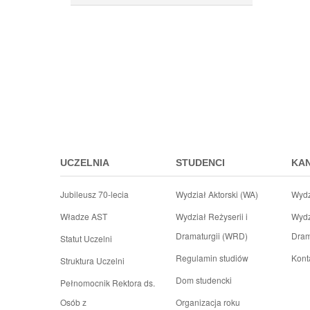
Przejdz
do
menu
stopki
UCZELNIA
STUDENCI
KA
Jubileusz 70-lecia
Wydział Aktorski (WA)
Wydz
Władze AST
Wydział Reżyserii i
Wydz
Dramaturgii (WRD)
Dram
Statut Uczelni
Regulamin studiów
Kont
Struktura Uczelni
Dom studencki
Pełnomocnik Rektora ds.
Osób z
Organizacja roku