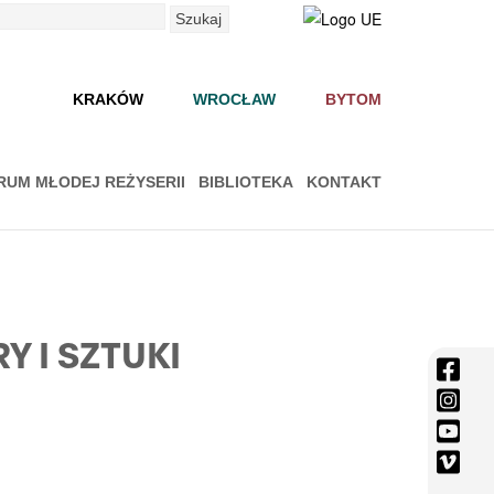
Szukaj
KRAKÓW
WROCŁAW
BYTOM
RUM MŁODEJ REŻYSERII
BIBLIOTEKA
KONTAKT
 I SZTUKI
face
-
inst
Otwi
-
yout
się
Otwi
-
vime
w
się
Otwi
-