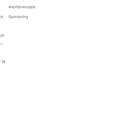
współpracujące
za
Sponsoring
ych
 i
T W